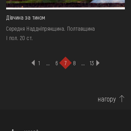
Дівчина за тином
Середня Наддніпрянщина. Полтавщина
І пол. 20 ст.
1
...
6
7
8
...
13
нагору