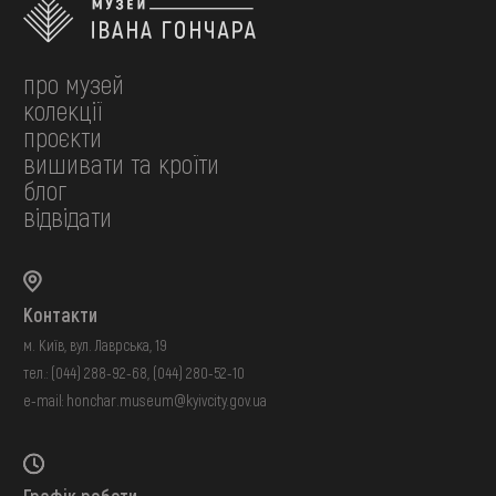
про музей
колекції
проєкти
вишивати та кроїти
блог
відвідати
Контакти
м. Київ, вул. Лаврська, 19
тел.:
(044) 288-92-68
,
(044) 280-52-10
e-mail:
honchar.museum@kyivcity.gov.ua
Графік роботи