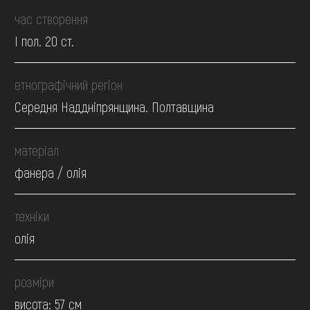
час створення
І пол. 20 ст.
етнографічний регіон
Середня Наддніпрянщина. Полтавщина
матеріал
фанера / олія
техніки
олія
розміри
висота: 57 см