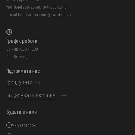
тел.:
(044) 288-92-68
,
(044) 280-52-10
e-mail:
honchar.museum@kyivcity.gov.ua
Графік роботи
Ср - Нд: 10:00 - 18:00
Пн - Вт: вихідні
Підтримати нас
фондувати
подарувати експонат
Будьте з нами
Ми у Facebook