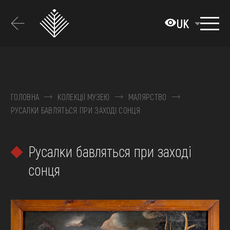
Перейти
до
UK
основного
вмісту
ПРО МУЗЕЙ
КОЛЕКЦІЇ
ГОЛОВНА
КОЛЕКЦІЇ МУЗЕЮ
МАЛЯРСТВО
РУСАЛКИ БАВЛЯТЬСЯ ПРИ ЗАХОДІ СОНЦЯ
ВИСТАВКИ ТА ПОДІЇ
МЕДІА
Русалки бавляться при заході
ВІДВІДАТИ
сонця
НАВЧИТИСЯ
ПОСЛУГИ