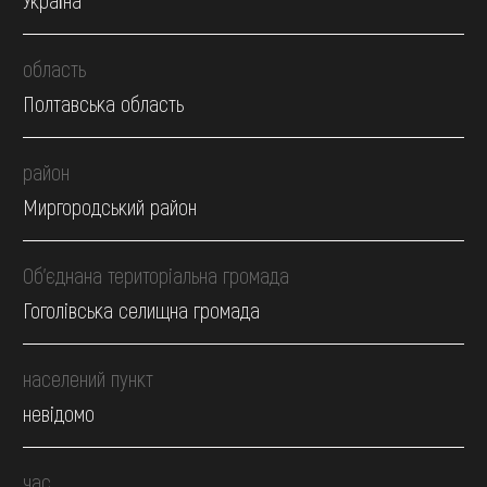
область
Полтавська область
район
Миргородський район
Об’єднана територіальна громада
Гоголівська селищна громада
населений пункт
невідомо
час