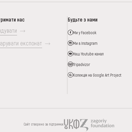
тримати нас
Будьте з нами
ндувати
Ми у Facebook
арувати експонат
Ми в Instagram
Наш Youtube канал
Tripadvizor
Колекція на Google Art Project
ИЦЯ
ПІДТРИМАТИ
Сайт створено за підтримки: