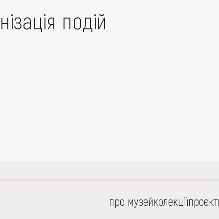
нізація подій
про музей
колекції
проєкт