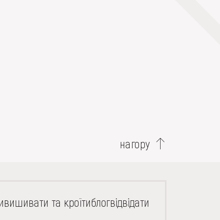
нагору
и
вишивати та кроїти
блог
відвідати