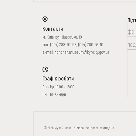
Під
Контакти
фо
м. Київ, вул. Лаврська, 19
под
тел.:
(044) 288-92-68
,
(044) 280-52-10
e-mail:
honchar.museum@kyivcity.gov.ua
Графік роботи
Ср - Нд: 10:00 - 18:00
Пн - Вт: вихідні
FAQ
ОНЛАЙН-КРАМН
© 2026 Музей Івана Гончара. Всі права захищено.