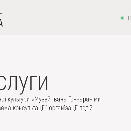
П
слуги
 вишивка, скриня, ...
ої культури «Музей Івана Гончара» ми
ема консультації і організації подій.
ІЇ