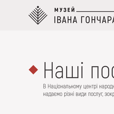
Перейти
до
основного
вмісту
ПРО МУЗЕЙ
Наші по
Наприклад, Козак Мамай, Гуцульщина,
КОЛЕКЦІЇ
В Національному центрі народн
надаємо різні види послуг, зокр
ВИСТАВКИ ТА ПОД