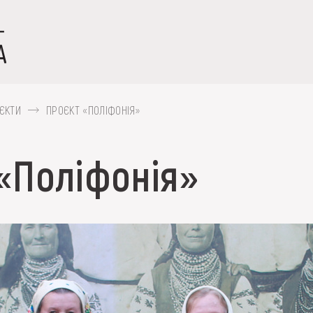
ЄКТИ
ПРОЄКТ «ПОЛІФОНІЯ»
«Поліфонія»
 вишивка, скриня, ...
ІЇ