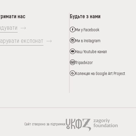
тримати нас
Будьте з нами
ндувати
Ми у Facebook
арувати експонат
Ми в Instagram
Наш Youtube канал
Tripadvizor
Колекція на Google Art Project
ИЦЯ
ПІДТРИМАТИ
Сайт створено за підтримки: