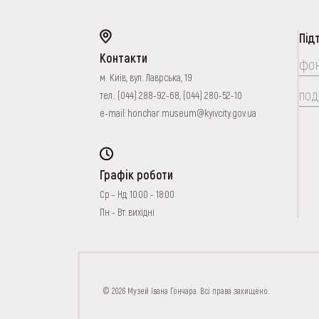
Під
Контакти
фо
м. Київ, вул. Лаврська, 19
под
тел.:
(044) 288-92-68
,
(044) 280-52-10
e-mail:
honchar.museum@kyivcity.gov.ua
Графік роботи
Ср - Нд: 10:00 - 18:00
Пн - Вт: вихідні
FAQ
ОНЛАЙН-КРАМН
© 2026 Музей Івана Гончара. Всі права захищено.