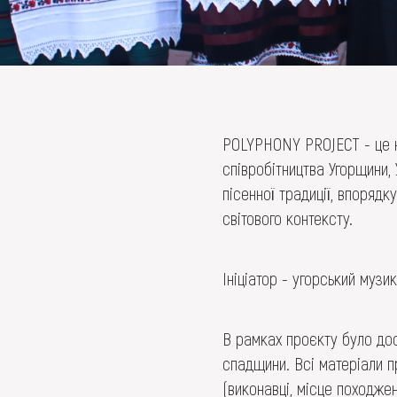
POLYPHONY PROJECT - це н
співробітництва Угорщини, 
пісенної традиції, впорядк
світового контексту.
Ініціатор - угорський музи
В рамках проєкту було дос
спадщини. Всі матеріали п
(виконавці, місце походже