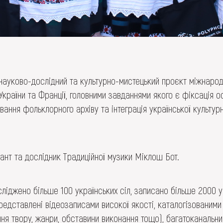
ауково-дослідний та культурно-мистецький проєкт міжнарод
України та Франції, головними завданнями якого є фіксація о
ування фольклорного архіву та інтеграція української культу
кант та дослідник Традиційної музики Міклош Бот.
ліджено більше 100 українських сіл, записано більше 2000 ук
редставлені відеозаписами високої якості, каталогізованими
ння твору, жанри, обставини виконання тощо), багатоканальн