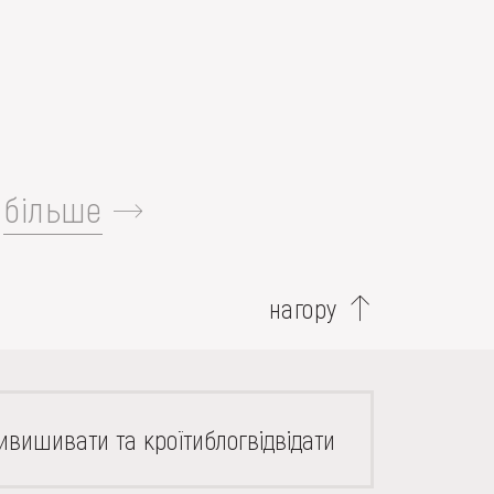
більше
нагору
и
вишивати та кроїти
блог
відвідати