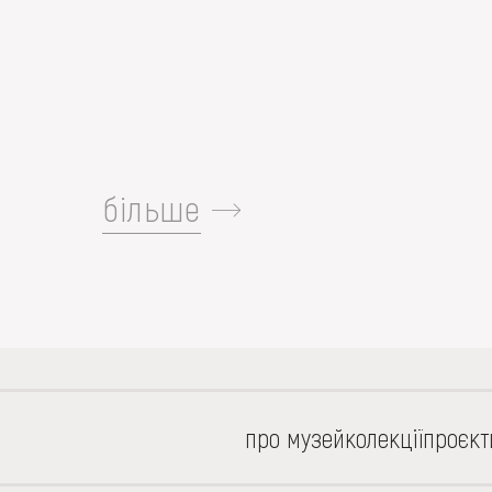
більше
про музей
колекції
проєкт