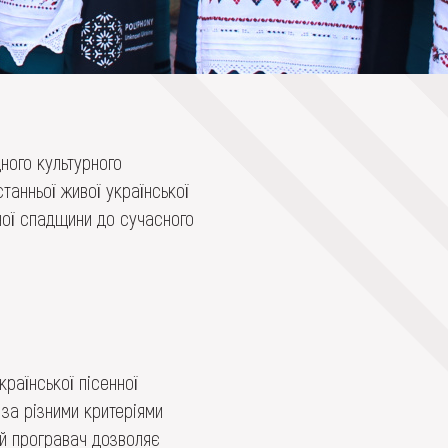
ного культурного
станньої живої української
рної спадщини до сучасного
раїнської пісенної
 за різними критеріями
ий програвач дозволяє