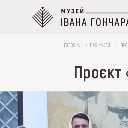
Перейти
до
основного
вмісту
ГОЛОВНА
ПРО МУЗЕЙ
ПРО
ПРО МУЗЕЙ
Проєкт 
Наприклад, Козак Мамай, Гуцульщина,
КОЛЕКЦІЇ
ВИСТАВКИ ТА ПОД