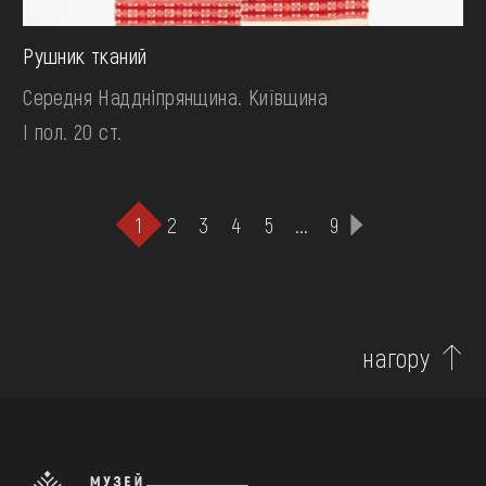
Рушник тканий
Середня Наддніпрянщина. Київщина
І пол. 20 ст.
1
2
3
4
5
...
9
нагору