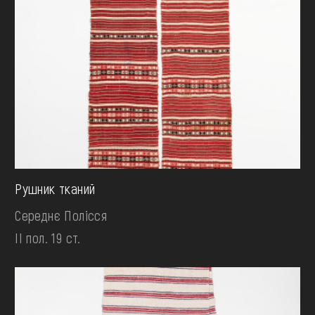
Рушник тканий
Середнє Полісся
II пол. 19 ст.