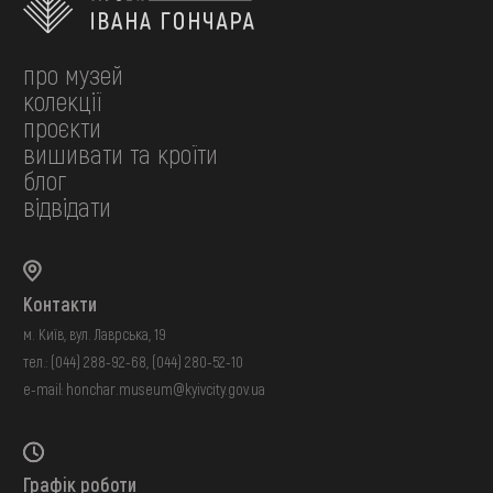
про музей
колекції
проєкти
вишивати та кроїти
блог
відвідати
Контакти
м. Київ, вул. Лаврська, 19
тел.:
(044) 288-92-68
,
(044) 280-52-10
e-mail:
honchar.museum@kyivcity.gov.ua
Графік роботи