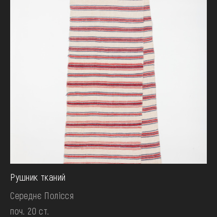
Рушник тканий
Середнє Полісся
поч. 20 ст.