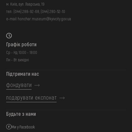
м. Київ, вул. Лаврська, 19
тел.:
(044) 288-92-68
,
(044) 280-52-10
e-mail:
honchar.museum@kyivcity.gov.ua
Графік роботи
Ср - Нд: 10:00 - 18:00
Пн - Вт: вихідні
Підтримати нас
фондувати
подарувати експонат
Будьте з нами
Ми у Facebook