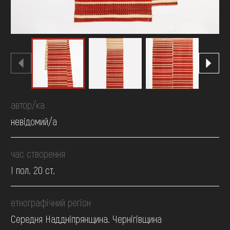
автор/ка
невідомий/а
час створення
І пол. 20 ст.
етнографічний регіон
Середня Наддніпрянщина. Чернігівщина