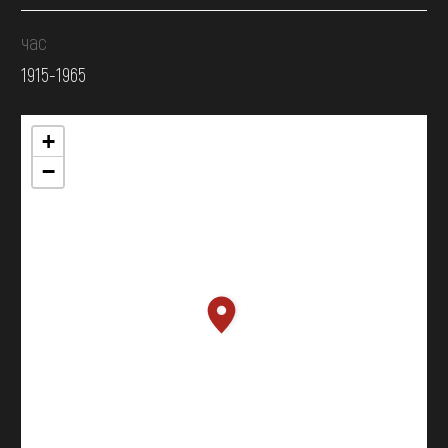
час
1915-1965
+
−