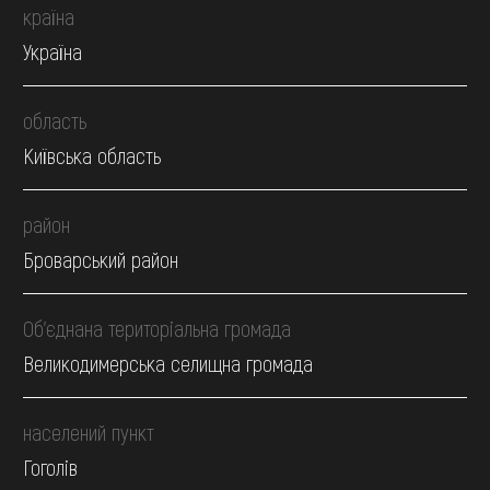
країна
Україна
область
Київська область
район
Броварський район
Об’єднана територіальна громада
Великодимерська селищна громада
населений пункт
Гоголів