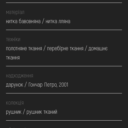
матеріал
нитка бавовняна / нитка лляна
техніки
полотняне ткання / перебірне ткання / домашнє
ткання
надходження
дарунок / Гончар Петро, 2001
колекція
рушник / рушник тканий