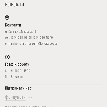
відвідати
Контакти
м. Київ, вул. Лаврська, 19
тел.:
(044) 288-92-68
,
(044) 280-52-10
e-mail:
honchar.museum@kyivcity.gov.ua
Графік роботи
Ср - Нд: 10:00 - 18:00
Пн - Вт: вихідні
Підтримати нас
фондувати