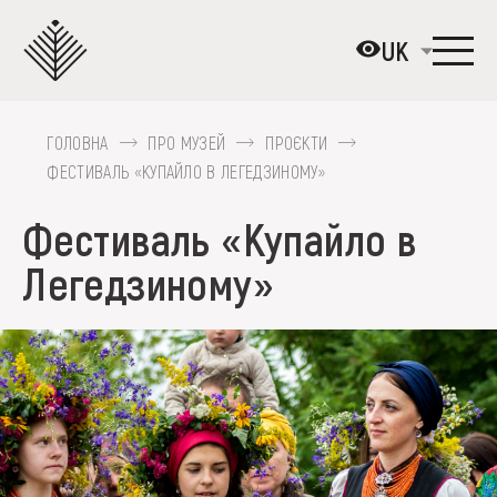
Перейти
до
UK
основного
вмісту
ГОЛОВНА
ПРО МУЗЕЙ
ПРОЄКТИ
ПРО МУЗЕЙ
ФЕСТИВАЛЬ «КУПАЙЛО В ЛЕГЕДЗИНОМУ»
КОЛЕКЦІЇ
Фестиваль «Купайло в
ВИСТАВКИ ТА ПОДІЇ
Легедзиному»
МЕДІА
ВІДВІДАТИ
НАВЧИТИСЯ
ПОСЛУГИ