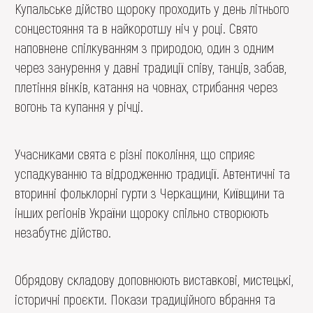
Купальське дійство щороку проходить у день літнього
сонцестояння та в найкоротшу ніч у році. Свято
наповнене спілкуванням з природою, один з одним
через занурення у давні традиції співу, танців, забав,
плетіння вінків, катання на човнах, стрибання через
вогонь та купання у річці.
Учасниками свята є різні покоління, що сприяє
успадкуванню та відродженню традиції. Автентичні та
вторинні фольклорні гурти з Черкащини, Київщини та
інших регіонів України щороку спільно створюють
незабутнє дійство.
Обрядову складову доповнюють виставкові, мистецькі,
історичні проєкти. Покази традиційного вбрання та