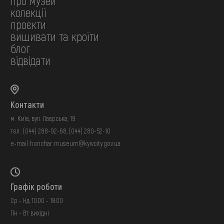
про музей
колекції
проєкти
вишивати та кроїти
блог
відвідати
Контакти
м. Київ, вул. Лаврська, 19
тел.:
(044) 288-92-68
,
(044) 280-52-10
e-mail:
honchar.museum@kyivcity.gov.ua
Графік роботи
Ср - Нд: 10:00 - 18:00
Пн - Вт: вихідні