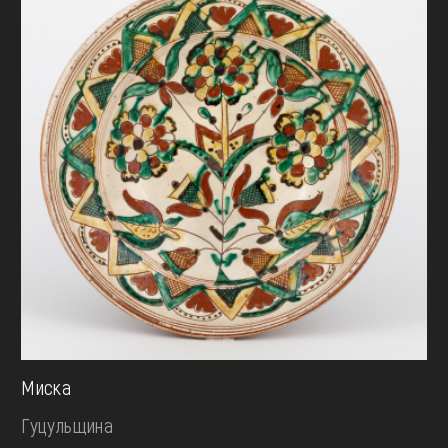
Миска
Гуцульщина