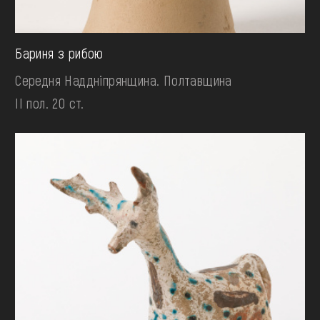
Бариня з рибою
Середня Наддніпрянщина. Полтавщина
II пол. 20 ст.