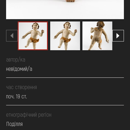
автор/ка
невідомий/а
час створення
поч. 19 ст.
етнографічний регіон
Поділля