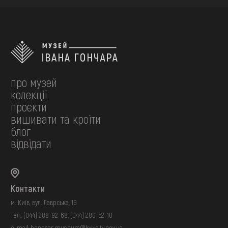
про музей
колекції
проєкти
вишивати та кроїти
блог
відвідати
Контакти
м. Київ, вул. Лаврська, 19
тел.:
(044) 288-92-68
,
(044) 280-52-10
e-mail:
honchar.museum@kyivcity.gov.ua