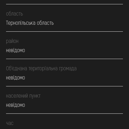
область
Тернопільська область
район
невідомо
Об’єднана територіальна громада
невідомо
населений пункт
невідомо
час