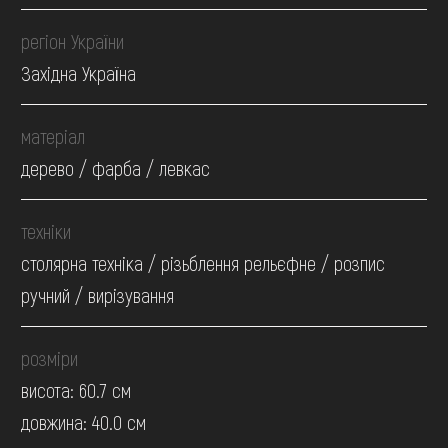
регіон України
Західна Україна
матеріал
дерево / фарба / левкас
техніки
столярна техніка / різьблення рельєфне / розпис
ручний / вирізування
розміри
висота: 60.7 см
довжина: 40.0 см