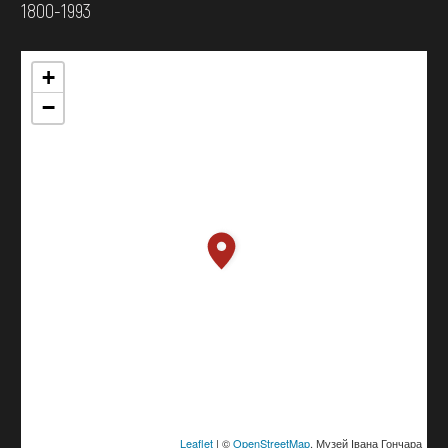
1800-1993
+
−
Leaflet
| ©
OpenStreetMap
, Музей Івана Гончара