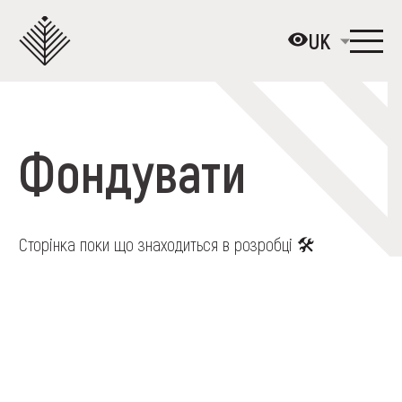
Перейти
до
UK
основного
вмісту
ПРО МУЗЕЙ
Фондувати
КОЛЕКЦІЇ
ВИСТАВКИ ТА ПОДІЇ
МЕДІА
Сторінка поки що знаходиться в розробці 🛠️
ВІДВІДАТИ
НАВЧИТИСЯ
ПОСЛУГИ