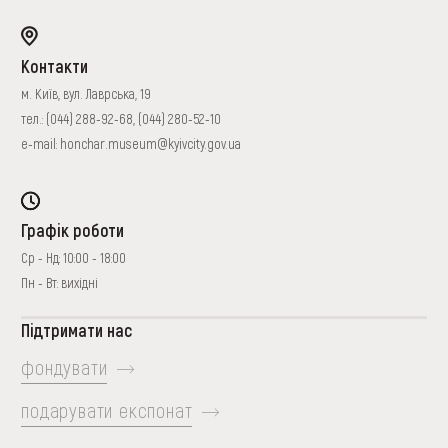
Контакти
м. Київ, вул. Лаврська, 19
тел.:
(044) 288-92-68
,
(044) 280-52-10
e-mail:
honchar.museum@kyivcity.gov.ua
Графік роботи
Ср - Нд: 10:00 - 18:00
Пн - Вт: вихідні
Підтримати нас
фондувати
подарувати експонат