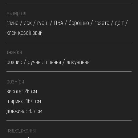
матеріал
глина / лак / гуаш / ПВА / борошно / газета / дріт /
клей казеїновий
техніки
розпис / ручне ліплення / лакування
розміри
висота: 26 см
ширина: 16.4 см
довжина: 8.5 см
надходження