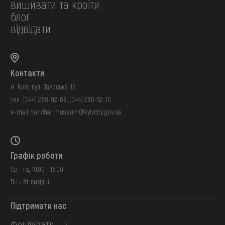
вишивати та кроїти
блог
відвідати
Контакти
м. Київ, вул. Лаврська, 19
тел.:
(044) 288-92-68
,
(044) 280-52-10
e-mail:
honchar.museum@kyivcity.gov.ua
Графік роботи
Ср - Нд: 10:00 - 18:00
Пн - Вт: вихідні
Підтримати нас
фондувати