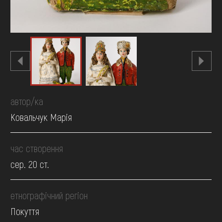
автор/ка
Ковальчук Марія
час створення
сер. 20 ст.
етнографічний регіон
Покуття