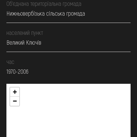
Об’єднана територіальна громада
Нижньовербізька сільська громада
населений пункт
Великий Ключів
час
1970-2006
+
−