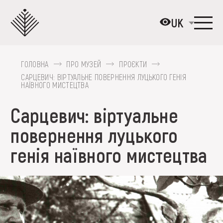
Перейти
до
UK
основного
вмісту
ГОЛОВНА
ПРО МУЗЕЙ
ПРОЄКТИ
ПРО МУЗЕЙ
САРЦЕВИЧ: ВІРТУАЛЬНЕ ПОВЕРНЕННЯ ЛУЦЬКОГО ГЕНІЯ
НАЇВНОГО МИСТЕЦТВА
КОЛЕКЦІЇ
Сарцевич: віртуальне
ВИСТАВКИ ТА ПОДІЇ
повернення луцького
МЕДІА
генія наївного мистецтва
ВІДВІДАТИ
НАВЧИТИСЯ
ПОСЛУГИ