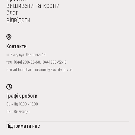
вишивати та кроїти
блог
відвідати
Контакти
м. Київ, вул. Лаврська, 19
тел.:
(044) 288-92-68
,
(044) 280-52-10
e-mail:
honchar.museum@kyivcity.gov.ua
Графік роботи
Ср - Нд: 10:00 - 18:00
Пн - Вт: вихідні
Підтримати нас