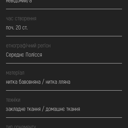
невідомий/а
час створення
поч. 20 ст.
етнографічний регіон
Середнє Полісся
матеріал
нитка бавовняна / нитка лляна
техніки
закладне ткання / домашнє ткання
тип орнаменту