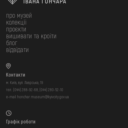
про музей
колекції
проєкти
вишивати та кроїти
блог
відвідати
Контакти
м. Київ, вул. Лаврська, 19
тел.:
(044) 288-92-68
,
(044) 280-52-10
e-mail:
honchar.museum@kyivcity.gov.ua
Графік роботи