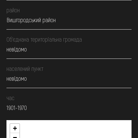
район
Вишгородський район
Об’єднана територіальна громада
невідомо
населений пункт
невідомо
час
1901-1970
+
−