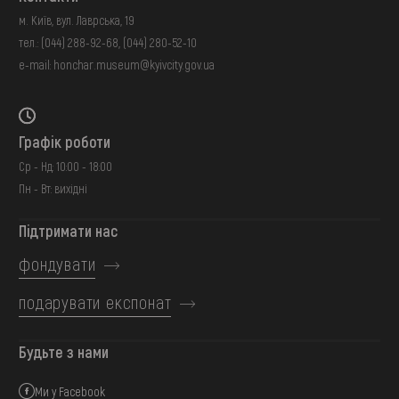
м. Київ, вул. Лаврська, 19
тел.:
(044) 288-92-68
,
(044) 280-52-10
e-mail:
honchar.museum@kyivcity.gov.ua
Графік роботи
Ср - Нд: 10:00 - 18:00
Пн - Вт: вихідні
Підтримати нас
фондувати
подарувати експонат
Будьте з нами
Ми у Facebook