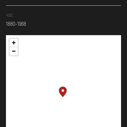
час
1880-1968
+
−