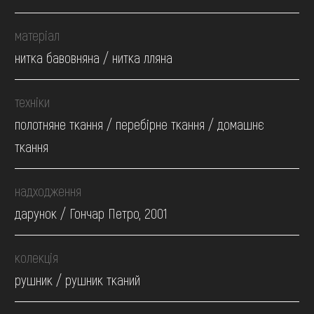
матеріал
нитка бавовняна / нитка лляна
техніки
полотняне ткання / перебірне ткання / домашнє
ткання
надходження
дарунок / Гончар Петро, 2001
колекція
рушник / рушник тканий