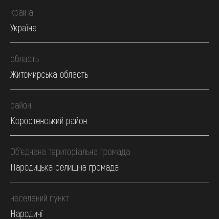
країна
Україна
область
Житомирська область
район
Коростенський район
Об’єднана територіальна громада
Народицька селищна громада
населений пункт
Народичі