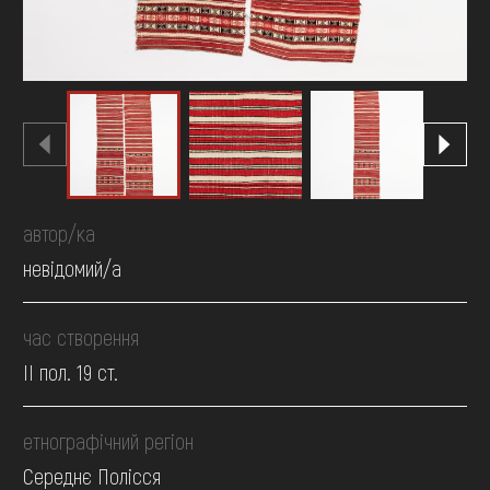
автор/ка
невідомий/а
час створення
II пол. 19 ст.
етнографічний регіон
Середнє Полісся