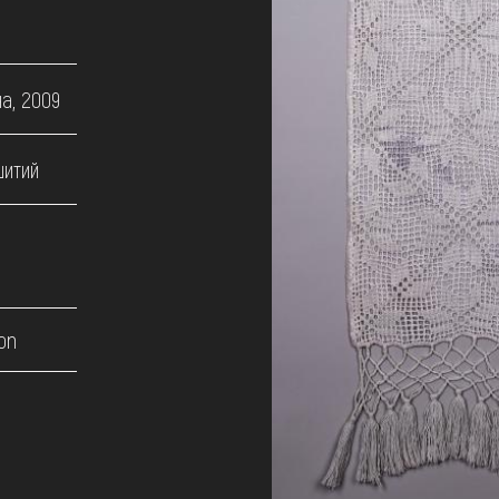
на, 2009
шитий
on