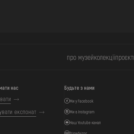
про музей
колекції
проєкт
мати нас
Будьте з нами
вати
Ми у Facebook
увати експонат
Ми в Instagram
Наш Youtube канал
Tripadvizor