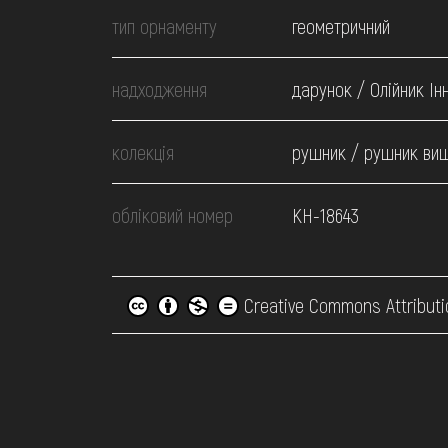
тип орнаменту
геометричний
надходження
дарунок / Олійник Ін
колекція
рушник / рушник ви
обліковий номер
КН-18643
Creative Commons Attributi