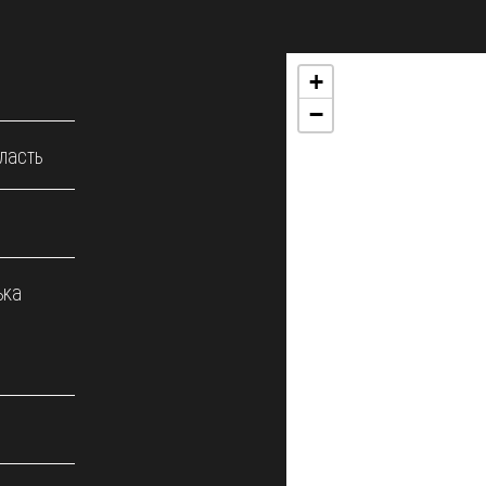
+
−
ласть
ька