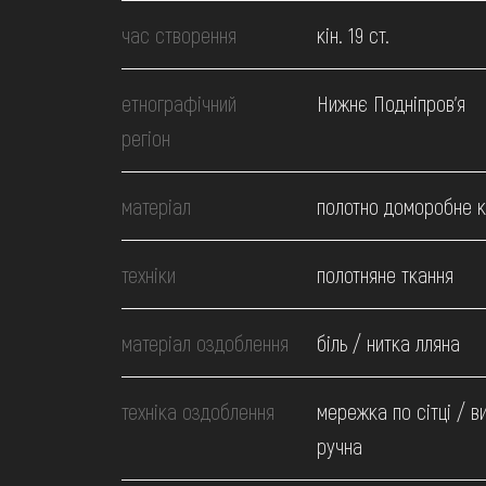
МЕДІА
час створення
кін. 19 ст.
ВІДВІДАТИ
етнографічний
Нижнє Подніпров'я
регіон
НАВЧИТИСЯ
матеріал
полотно доморобне 
ПОСЛУГИ
техніки
полотняне ткання
матеріал оздоблення
біль / нитка лляна
техніка оздоблення
мережка по сітці / 
ручна