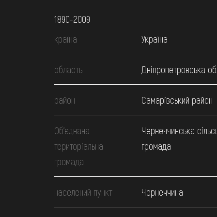
1890-2009
країна
Україна
область
Дніпропетровська об
район
Самарівський район
Об’єднана
Чернеччинська сільс
територіальна
громада
громада
населений пункт
Чернеччина