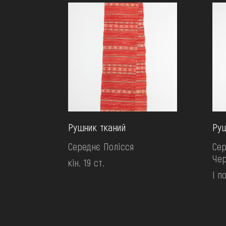
Рушник тканий
Руш
Середнє Полісся
Сер
Чер
кін. 19 ст.
І п