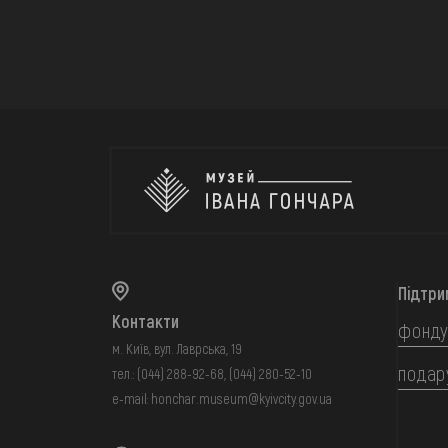
Підтри
Контакти
фонду
м. Київ, вул. Лаврська, 19
подар
тел.:
(044) 288-92-68
,
(044) 280-52-10
e-mail:
honchar.museum@kyivcity.gov.ua