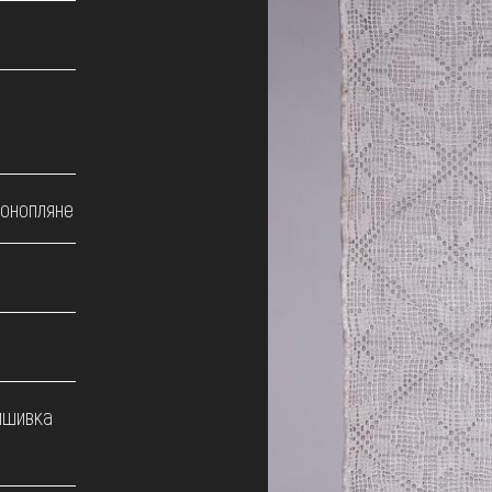
конопляне
вишивка