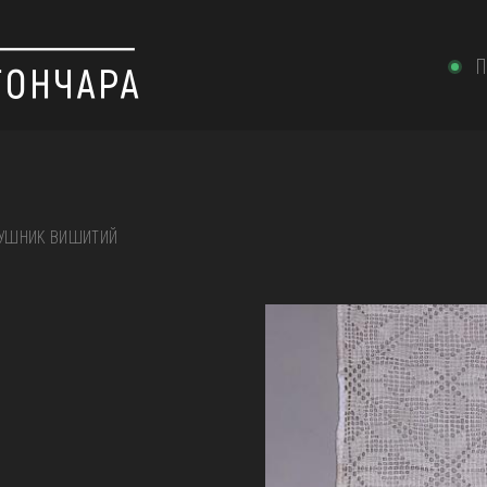
П
УШНИК ВИШИТИЙ
 вишивка, скриня, ...
ІЇ