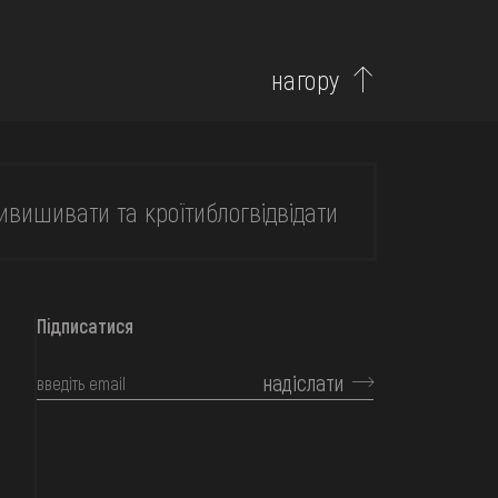
нагору
и
вишивати та кроїти
блог
відвідати
Підписатися
надіслати