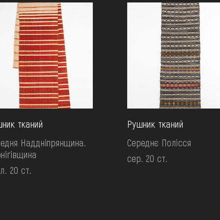
ник тканий
Рушник тканий
едня Наддніпрянщина.
Середнє Полісся
нігівщина
сер. 20 ст.
ол. 20 ст.