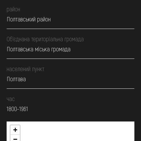
район
Полтавський район
Об’єднана територіальна громада
Полтавська міська громада
населений пункт
Полтава
час
1800-1961
+
−