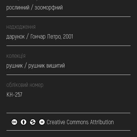
рослинний / зооморфний
надходження
дарунок / Гончар Петро, 2001
колекція
рушник / рушник вишитий
обліковий номер
КН-257
Creative Commons Attribution