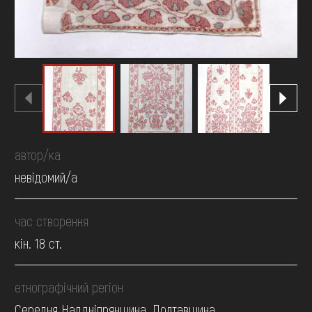
автор/ка
невідомий/а
час створення
кін. 18 ст.
етнографічний регіон
Середня Наддніпрянщина. Полтавщина