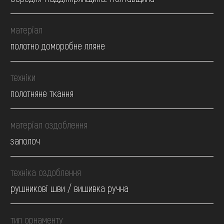
матеріал
полотно доморобне лляне
техніки
полотняне ткання
матеріал оздоблення
заполоч
техніка оздоблення
рушникові шви / вишивка ручна
тип орнаменту