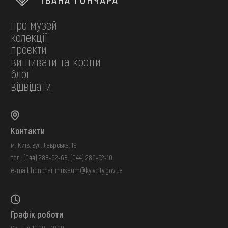
про музей
колекції
проєкти
вишивати та кроїти
блог
відвідати
Контакти
м. Київ, вул. Лаврська, 19
тел.:
(044) 288-92-68
,
(044) 280-52-10
e-mail:
honchar.museum@kyivcity.gov.ua
Графік роботи