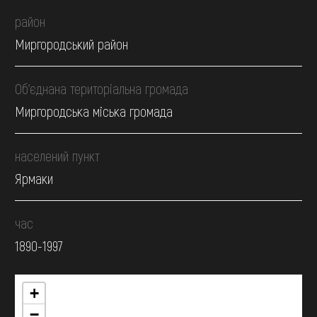
район
Миргородський район
Об’єднана територіальна громада
Миргородська міська громада
населений пункт
Ярмаки
час
1890-1997
+
−