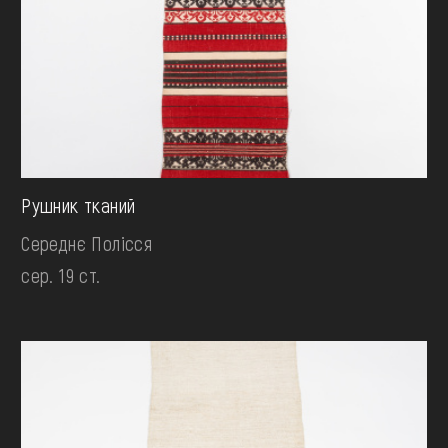
Рушник тканий
Середнє Полісся
сер. 19 ст.