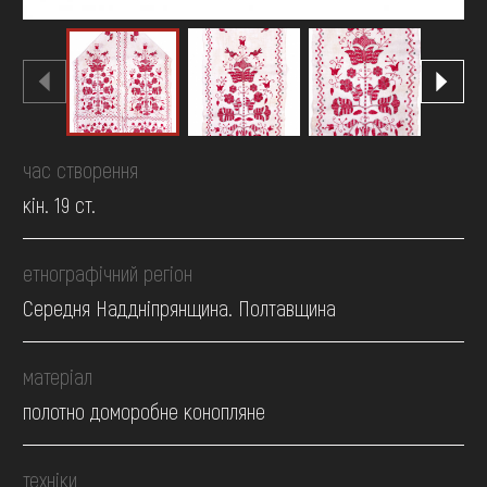
час створення
кін. 19 ст.
етнографічний регіон
Середня Наддніпрянщина. Полтавщина
матеріал
полотно доморобне конопляне
техніки