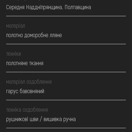
Середня Наддніпрянщина. Полтавщина
матеріал
полотно доморобне лляне
техніки
полотняне ткання
матеріал оздоблення
гарус бавовняний
техніка оздоблення
рушникові шви / вишивка ручна