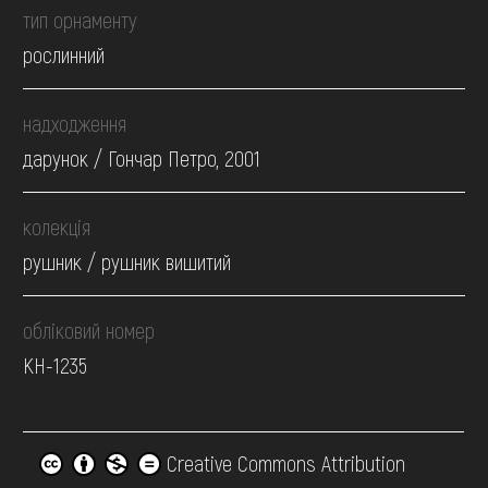
тип орнаменту
рослинний
надходження
дарунок / Гончар Петро, 2001
колекція
рушник / рушник вишитий
обліковий номер
КН-1235
Creative Commons Attribution