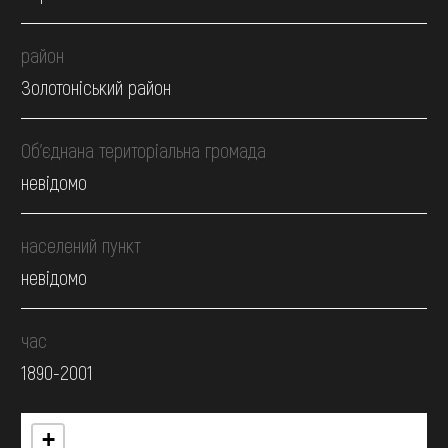
район
Золотоніський район
Об’єднана територіальна громада
невідомо
населений пункт
невідомо
час
1890-2001
+