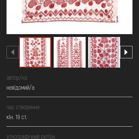
автор/ка
невідомий/а
час створення
кін. 19 ст.
етнографічний регіон