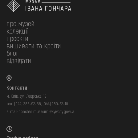
про музей
колекції
проєкти
вишивати та кроїти
блог
відвідати
Контакти
м. Київ, вул. Лаврська, 19
тел.:
(044) 288-92-68
,
(044) 280-52-10
e-mail:
honchar.museum@kyivcity.gov.ua