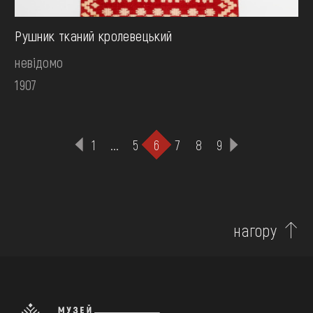
Рушник тканий кролевецький
невідомо
1907
1
...
5
6
7
8
9
нагору