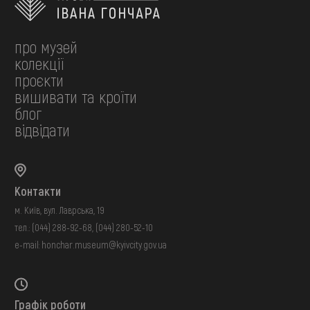
про музей
колекції
проєкти
вишивати та кроїти
блог
відвідати
Контакти
м. Київ, вул. Лаврська, 19
тел.:
(044) 288-92-68
,
(044) 280-52-10
e-mail:
honchar.museum@kyivcity.gov.ua
Графік роботи