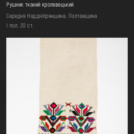
Рушник тканий кролевецький
Середня Наддніпрянщина. Полтавщина
І пол. 20 ст.