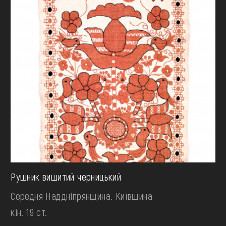
Рушник вишитий черницький
Середня Наддніпрянщина. Київщина
кін. 19 ст.