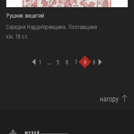
Рушник вишитий
Середня Наддніпрянщина. Полтавщина
кін. 18 ст.
1
...
5
6
7
8
9
нагору