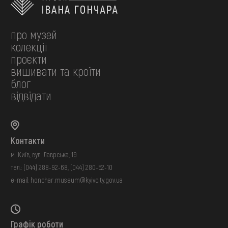
про музей
колекції
проєкти
вишивати та кроїти
блог
відвідати
Контакти
м. Київ, вул. Лаврська, 19
тел.:
(044) 288-92-68
,
(044) 280-52-10
e-mail:
honchar.museum@kyivcity.gov.ua
Графік роботи