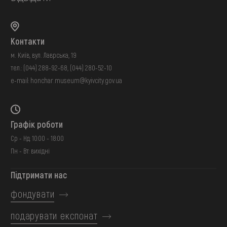
Контакти
м. Київ, вул. Лаврська, 19
тел.:
(044) 288-92-68
,
(044) 280-52-10
e-mail:
honchar.museum@kyivcity.gov.ua
Графік роботи
Ср - Нд: 10:00 - 18:00
Пн - Вт: вихідні
Підтримати нас
фондувати
подарувати експонат