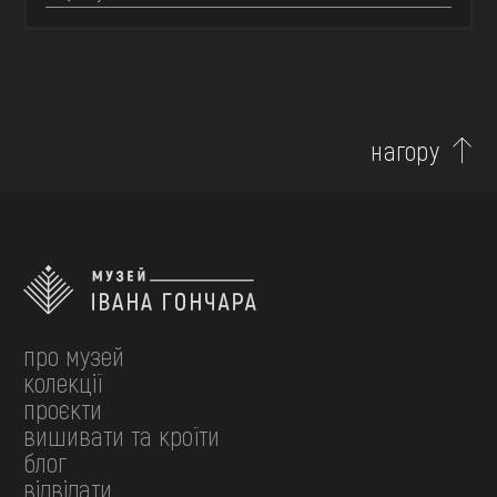
нагору
про музей
колекції
проєкти
вишивати та кроїти
блог
відвідати