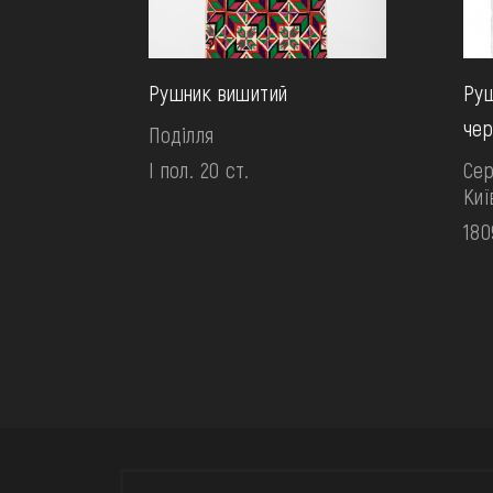
Рушник вишитий
Руш
чер
Поділля
І пол. 20 ст.
Сер
Ки
180