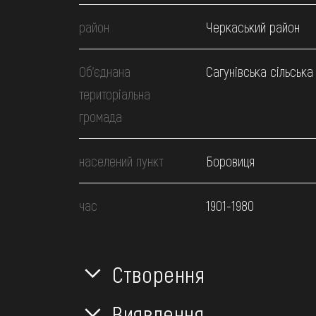
район
Черкаський район
Об’єднана
Сагунівська сільська
територіальна
громада
населений пункт
Боровиця
час
1901-1980
Створення
Виявлення