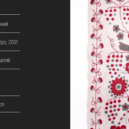
фний
ро, 2001
шитий
on