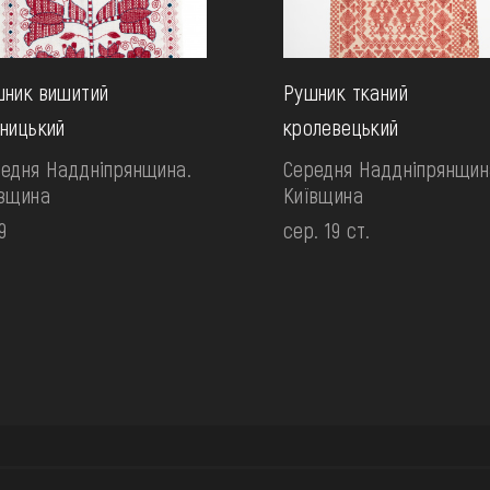
ник вишитий
Рушник тканий
ницький
кролевецький
едня Наддніпрянщина.
Середня Наддніпрянщин
ївщина
Київщина
9
сер. 19 ст.