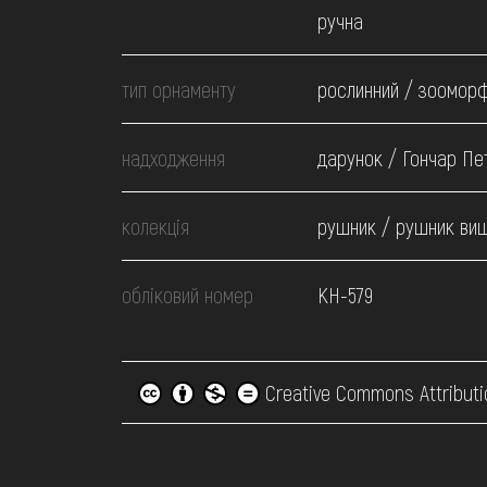
ручна
тип орнаменту
рослинний / зоомор
надходження
дарунок / Гончар Пет
колекція
рушник / рушник ви
обліковий номер
КН-579
Creative Commons Attributi