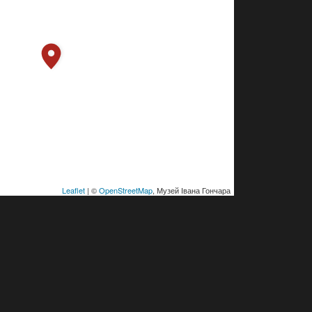
Leaflet
| ©
OpenStreetMap
, Музей Івана Гончара