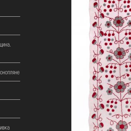
щина.
конопляне
шивка