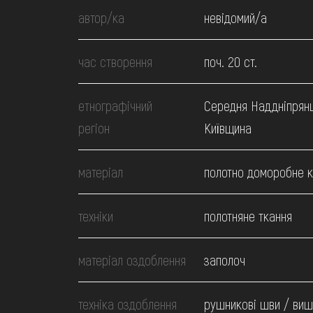
МЕДІА
автор/ка
невідомий/а
ВІДВІДАТИ
час створення
поч. 20 ст.
НАВЧИТИСЯ
етнографічний
Середня Наддніпрян
регіон
Київщина
ПОСЛУГИ
матеріал
полотно доморобне 
техніки
полотняне ткання
матеріал оздоблення
заполоч
техніка оздоблення
рушникові шви / ви