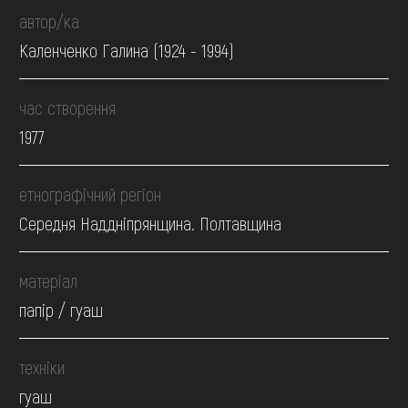
автор/ка
Каленченко Галина (1924 - 1994)
час створення
1977
етнографічний регіон
Середня Наддніпрянщина. Полтавщина
матеріал
папір / гуаш
техніки
гуаш