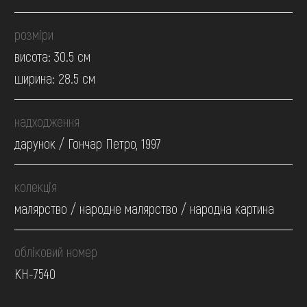
розміри
висота: 30.5 см
ширина: 28.5 см
надходження
дарунок / Гончар Петро, 1997
колекція
малярство / народне малярство / народна картина
обліковий номер
КН-7540