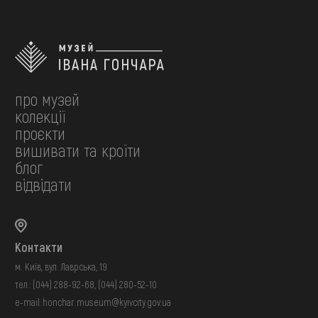
про музей
колекції
проєкти
вишивати та кроїти
блог
відвідати
Контакти
м. Київ, вул. Лаврська, 19
тел.:
(044) 288-92-68
,
(044) 280-52-10
e-mail:
honchar.museum@kyivcity.gov.ua