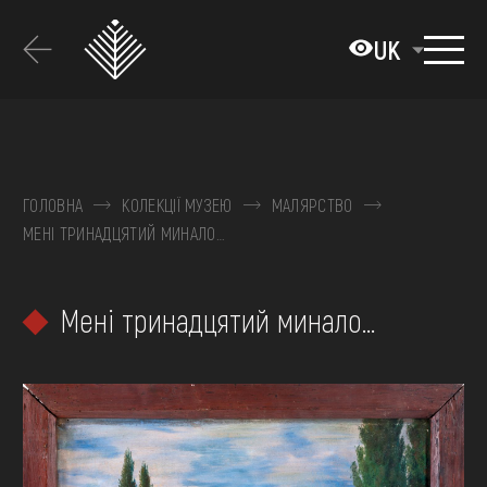
Перейти
до
UK
основного
вмісту
ПРО МУЗЕЙ
КОЛЕКЦІЇ
ГОЛОВНА
КОЛЕКЦІЇ МУЗЕЮ
МАЛЯРСТВО
МЕНІ ТРИНАДЦЯТИЙ МИНАЛО…
ВИСТАВКИ ТА ПОДІЇ
МЕДІА
Мені тринадцятий минало…
ВІДВІДАТИ
НАВЧИТИСЯ
ПОСЛУГИ