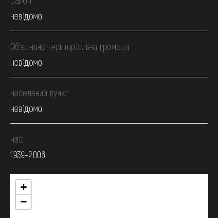
невідомо
Об’єднана територіальна громада
невідомо
населений пункт
невідомо
час
1939-2006
+
−