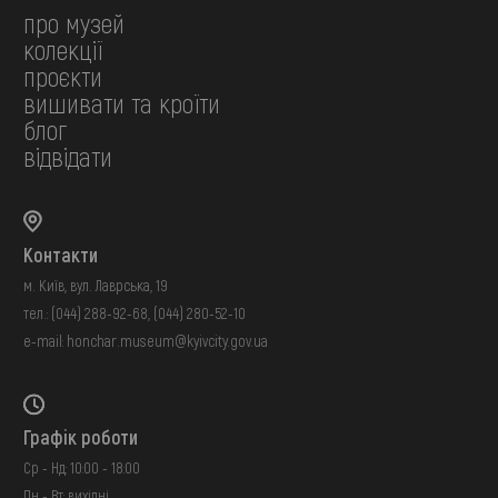
про музей
колекції
проєкти
вишивати та кроїти
блог
відвідати
Контакти
м. Київ, вул. Лаврська, 19
тел.:
(044) 288-92-68
,
(044) 280-52-10
e-mail:
honchar.museum@kyivcity.gov.ua
Графік роботи
Ср - Нд: 10:00 - 18:00
Пн - Вт: вихідні