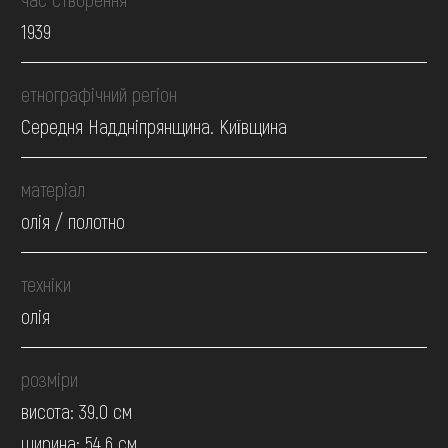
1939
етнографічний регіон
Середня Наддніпрянщина. Київщина
матеріал
олія / полотно
техніки
олія
розміри
висота: 39.0 см
ширина: 54.6 см