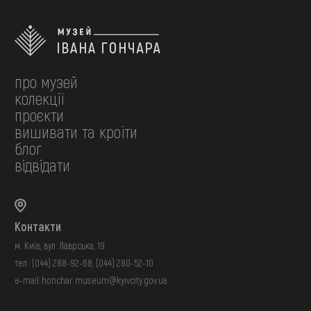
про музей
колекції
проєкти
вишивати та кроїти
блог
відвідати
Контакти
м. Київ, вул. Лаврська, 19
тел.:
(044) 288-92-68
,
(044) 280-52-10
e-mail:
honchar.museum@kyivcity.gov.ua