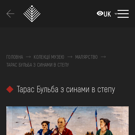
Перейти
до
UK
основного
вмісту
ПРО МУЗЕЙ
КОЛЕКЦІЇ
ГОЛОВНА
КОЛЕКЦІЇ МУЗЕЮ
МАЛЯРСТВО
ТАРАС БУЛЬБА З СИНАМИ В СТЕПУ
ВИСТАВКИ ТА ПОДІЇ
МЕДІА
Тарас Бульба з синами в степу
ВІДВІДАТИ
НАВЧИТИСЯ
ПОСЛУГИ