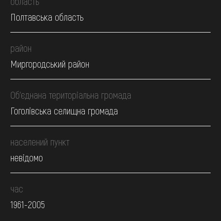
область
Полтавська область
район
Миргородський район
Об’єднана територіальна громада
Гоголівська селищна громада
населений пункт
невідомо
час
1961-2005