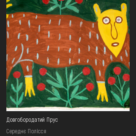
Довгобородатий Прус
Середнє Полісся