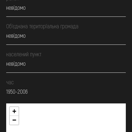
невідомо
Об’єднана територіальна громада
невідомо
населений пункт
невідомо
час
1950-2006
+
−