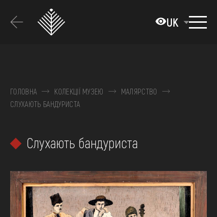
Перейти
до
UK
основного
вмісту
ПРО МУЗЕЙ
КОЛЕКЦІЇ
ГОЛОВНА
КОЛЕКЦІЇ МУЗЕЮ
МАЛЯРСТВО
СЛУХАЮТЬ БАНДУРИСТА
ВИСТАВКИ ТА ПОДІЇ
МЕДІА
Слухають бандуриста
ВІДВІДАТИ
НАВЧИТИСЯ
ПОСЛУГИ