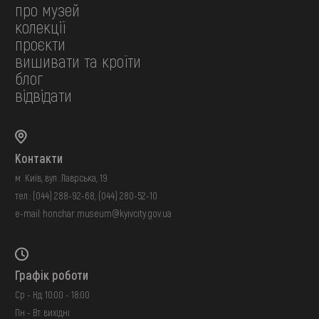
про музей
колекції
проєкти
вишивати та кроїти
блог
відвідати
Контакти
м. Київ, вул. Лаврська, 19
тел.:
(044) 288-92-68
,
(044) 280-52-10
e-mail:
honchar.museum@kyivcity.gov.ua
Графік роботи
Ср - Нд: 10:00 - 18:00
Пн - Вт: вихідні