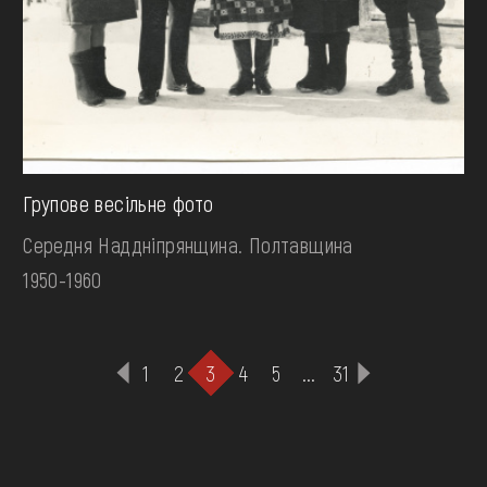
Групове весільне фото
Середня Наддніпрянщина. Полтавщина
1950-1960
1
2
3
4
5
...
31