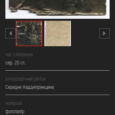
час створення
сер. 20 ст.
етнографічний регіон
Середня Наддніпрянщина
матеріал
фотопапір