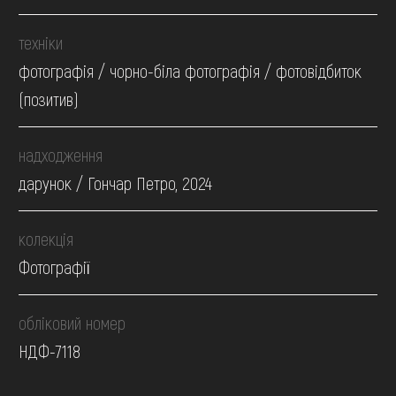
техніки
фотографія / чорно-біла фотографія / фотовідбиток
(позитив)
надходження
дарунок / Гончар Петро, 2024
колекція
Фотографії
обліковий номер
НДФ-7118