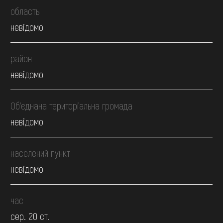
область
невідомо
район
невідомо
Об’єднана територіальна громада
невідомо
населений пункт
невідомо
час
сер. 20 ст.