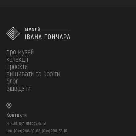
про музей
колекції
проєкти
вишивати та кроїти
блог
відвідати
Контакти
м. Київ, вул. Лаврська, 19
тел.:
(044) 288-92-68
,
(044) 280-52-10