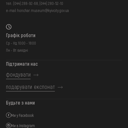
тел.:
(044) 288-92-68
,
(044) 280-52-10
e-mail:
honchar.museum@kyivcity.gov.ua
Графік роботи
Ср - Нд: 10:00 - 18:00
Пн - Вт: вихідні
Підтримати нас
фондувати
подарувати експонат
Будьте з нами
Ми у Facebook
Ми в Instagram