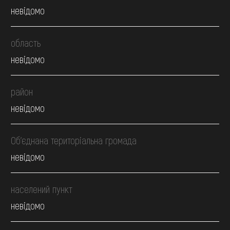
невідомо
область
невідомо
район
невідомо
Об’єднана територіальна громада
невідомо
населений пункт
невідомо