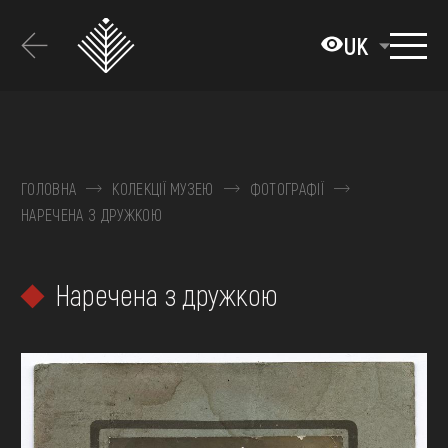
Перейти
до
UK
основного
вмісту
ПРО МУЗЕЙ
КОЛЕКЦІЇ
ГОЛОВНА
КОЛЕКЦІЇ МУЗЕЮ
ФОТОГРАФІЇ
НАРЕЧЕНА З ДРУЖКОЮ
ВИСТАВКИ ТА ПОДІЇ
МЕДІА
Наречена з дружкою
ВІДВІДАТИ
НАВЧИТИСЯ
ПОСЛУГИ