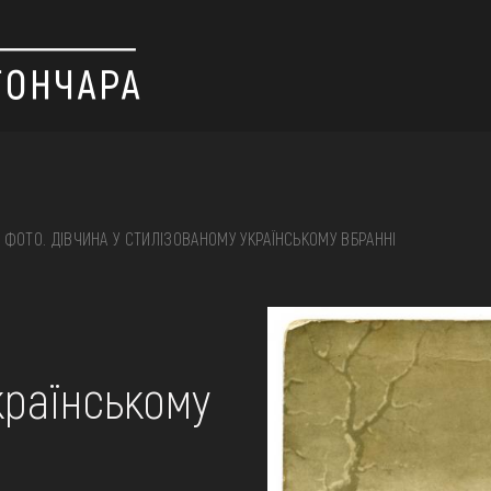
ФОТО. ДІВЧИНА У СТИЛІЗОВАНОМУ УКРАЇНСЬКОМУ ВБРАННІ
 вишивка, скриня, ...
країнському
ІЇ