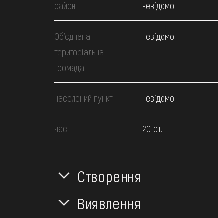
район
невідомо
Об’єднана
невідомо
територіальна
громада
населений пункт
невідомо
час
20 ст.
Створення
Виявлення