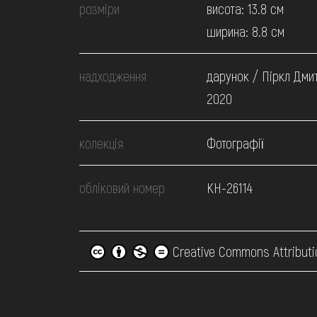
розміри
висота: 13.8 см
ширина: 8.8 см
надходження
дарунок / Піркл Дмит
2020
колекція
Фотографії
обліковий номер
КН-26114
Creative Commons Attributi