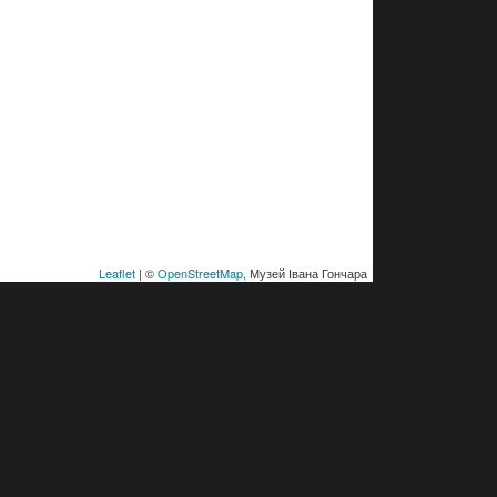
Leaflet
| ©
OpenStreetMap
, Музей Івана Гончара