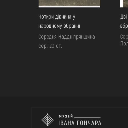
Чотири дівчини у
Дві
народному вбранні
вбр
Середня Наддніпрянщина
Сер
По
сер. 20 ст.