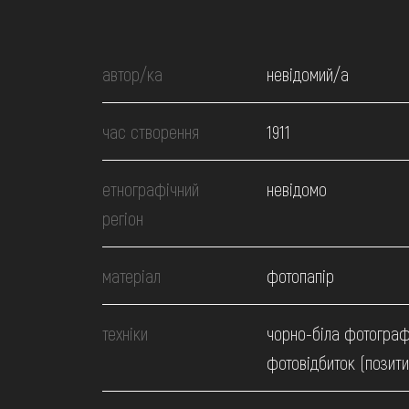
МЕДІА
ВІДВІДАТИ
автор/ка
невідомий/а
час створення
1911
НАВЧИТИСЯ
етнографічний
невідомо
ПОСЛУГИ
регіон
матеріал
фотопапір
техніки
чорно-біла фотограф
фотовідбиток (позити