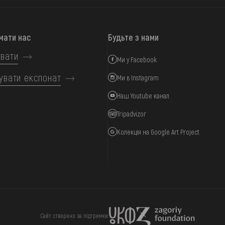
мати нас
Будьте з нами
вати
Ми у Facebook
увати експонат
Ми в Instagram
Наш Youtube канал
Tripadvizor
Колекція на Google Art Project
ИЦЯ
ПІДТРИМАТИ
Сайт створено за підтримки: