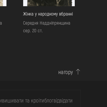
Жінка у народному вбранні
а
Середня Наддніпрянщина
сер. 20 ст.
нагору
и
вишивати та кроїти
блог
відвідати