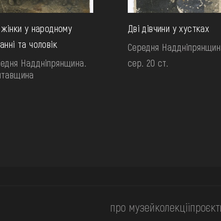
 жінки у народному
Дві дівчини у хустках
анні та чоловік
Середня Наддніпрянщин
едня Наддніпрянщина.
сер. 20 ст.
лтавщина
про музей
колекції
проєкт