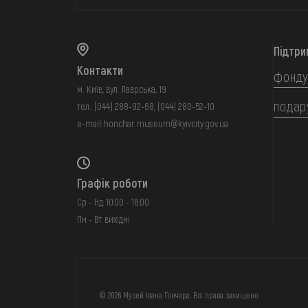
Підтри
Контакти
фонду
м. Київ, вул. Лаврська, 19
подар
тел.:
(044) 288-92-68
,
(044) 280-52-10
e-mail:
honchar.museum@kyivcity.gov.ua
Графік роботи
Ср - Нд: 10:00 - 18:00
Пн - Вт: вихідні
FAQ
ОНЛАЙН-КРАМН
© 2026 Музей Івана Гончара. Всі права захищено.