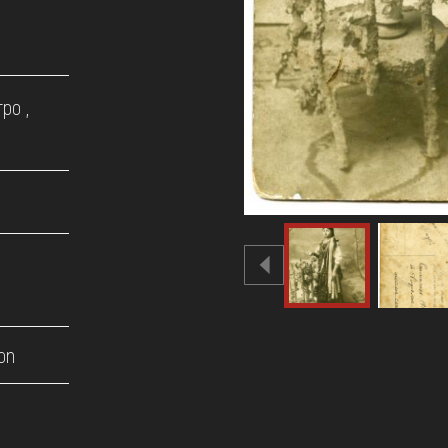
ро ,
on