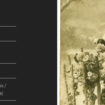
ія /
в)