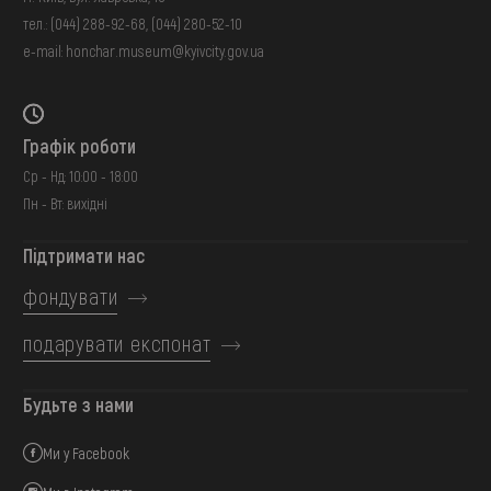
тел.:
(044) 288-92-68
,
(044) 280-52-10
e-mail:
honchar.museum@kyivcity.gov.ua
Графік роботи
Ср - Нд: 10:00 - 18:00
Пн - Вт: вихідні
Підтримати нас
фондувати
подарувати експонат
Будьте з нами
Ми у Facebook