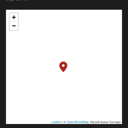
+
−
Leaflet
| ©
OpenStreetMap
, Музей Івана Гончара