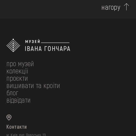
нагору
про музей
колекції
проєкти
вишивати та кроїти
блог
відвідати
Контакти
м. Київ, вул. Лаврська, 19