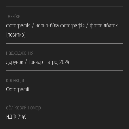
техніки
фотографія / чорно-біла фотографія / фотовідбиток
(позитив)
надходження
дарунок / Гончар Петро, 2024
колекція
Фотографії
обліковий номер
НДФ-7149