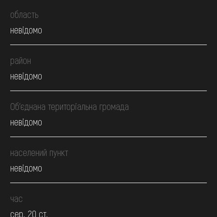
область
невідомо
район
невідомо
Об’єднана територіальна громада
невідомо
населений пункт
невідомо
час
сер. 20 ст.