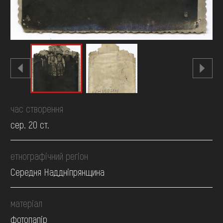
час створення
сер. 20 ст.
етнографічний регіон
Середня Наддніпрянщина
матеріал
фотопапір