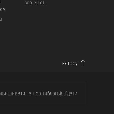
й
сер. 20 ст.
гом
а
нагору
и
вишивати та кроїти
блог
відвідати