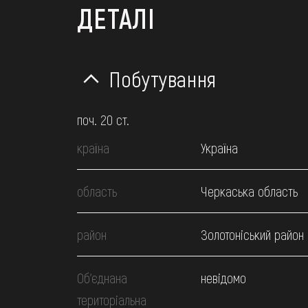
ДЕТАЛІ
Побутування
поч. 20 ст.
країна
Україна
область
Черкаська область
район
Золотоніський район
Об’єднана
невідомо
територіальна