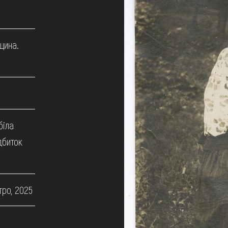
щина.
біла
дбиток
тро, 2025