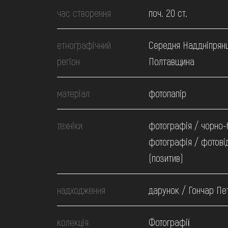
МЕДІА
час створення
поч. 20 ст.
ВІДВІДАТИ
етнографічний
Середня Наддніпрян
регіон
Полтавщина
НАВЧИТИСЯ
матеріал
фотопапір
ПОСЛУГИ
техніки
фотографія / чорно-
фотографія / фотові
(позитив)
надходження
дарунок / Гончар Пе
колекція
Фотографії