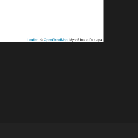
Leaflet
| ©
OpenStreetMap
, Музей Івана Гончара