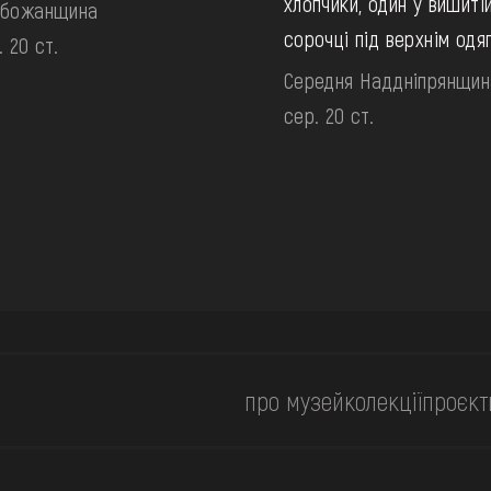
хлопчики, один у вишиті
обожанщина
сорочці під верхнім одя
. 20 ст.
Середня Наддніпрянщин
сер. 20 ст.
про музей
колекції
проєкт