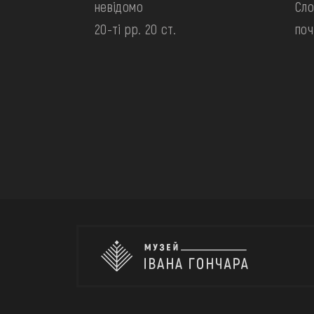
невідомо
Сл
20-ті рр. 20 ст.
поч