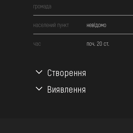
громада
населений пункт
невідомо
час
поч. 20 ст.
Створення
Виявлення