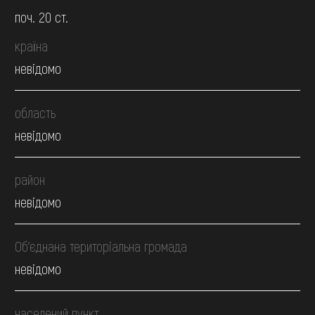
поч. 20 ст.
країна
невідомо
область
невідомо
район
невідомо
Об’єднана територіальна громада
невідомо
населений пункт