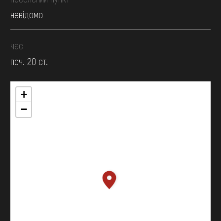
невідомо
час
поч. 20 ст.
+
−