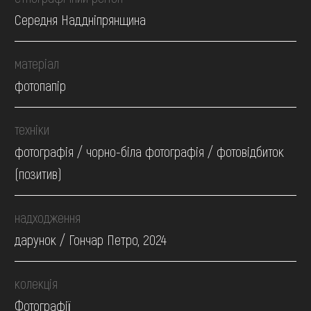
Середня Наддніпрянщина
матеріал
фотопапір
техніки
фотографія / чорно-біла фотографія / фотовідбиток
(позитив)
надходження
дарунок / Гончар Петро, 2024
колекція
Фотографії