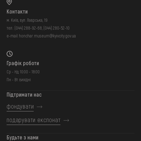
Контакти
м. Київ, вул. Лаврська, 19
тел.:
(044) 288-92-68
,
(044) 280-52-10
e-mail:
honchar.museum@kyivcity.gov.ua
Графік роботи
Ср - Нд: 10:00 - 18:00
Пн - Вт: вихідні
Підтримати нас
фондувати
подарувати експонат
Будьте з нами