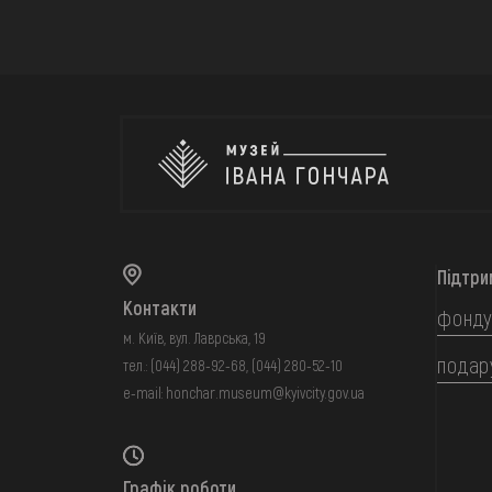
Підтри
Контакти
фонду
м. Київ, вул. Лаврська, 19
подар
тел.:
(044) 288-92-68
,
(044) 280-52-10
e-mail:
honchar.museum@kyivcity.gov.ua
Графік роботи