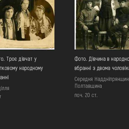
о. Троє дівчат у
Фото. Дівчина в народн
тковому народному
вбранні з двома чолові
анні
Середня Наддніпрянщин
Полтавщина
ілля
поч. 20 ст.
7