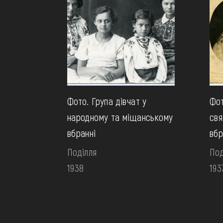
Фото. Група дівчат у
Фот
народному та міщанському
свя
вбранні
вбр
Поділля
Под
1938
193