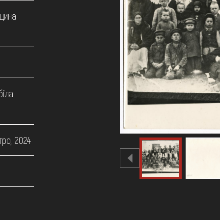
щина
біла
тро, 2024