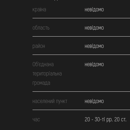
країна
невідомо
область
невідомо
район
невідомо
Об’єднана
невідомо
територіальна
громада
населений пункт
невідомо
час
20 - 30-ті рр. 20 ст.