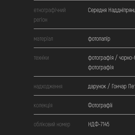
МЕДІА
етнографічний
Середня Наддніпрян
регіон
ВІДВІДАТИ
матеріал
фотопапір
НАВЧИТИСЯ
техніки
фотографія / чорно-
ПОСЛУГИ
фотографія
надходження
дарунок / Гончар Пе
колекція
Фотографії
обліковий номер
НДФ-7145