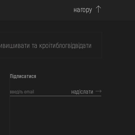
нагору
и
вишивати та кроїти
блог
відвідати
Підписатися
надіслати