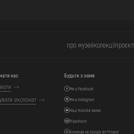
про музей
колекції
проєкт
мати нас
Будьте з нами
вати
Ми у Facebook
увати експонат
Ми в Instagram
Наш Youtube канал
Tripadvizor
Колекція на Google Art Project