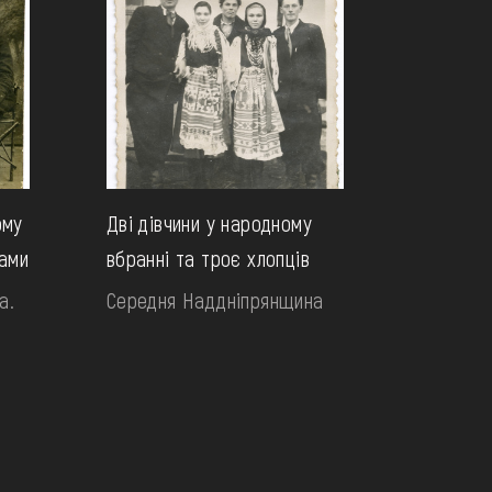
ому
Дві дівчини у народному
ками
вбранні та троє хлопців
а.
Середня Наддніпрянщина