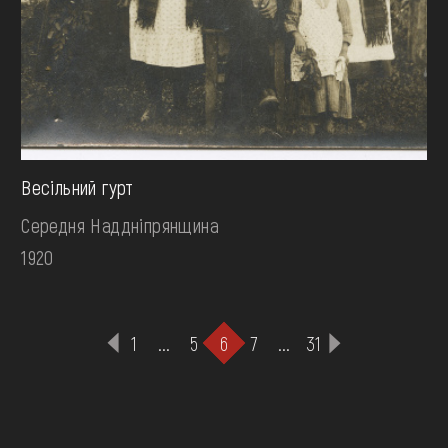
Весільний гурт
Середня Наддніпрянщина
1920
1
...
5
6
7
...
31