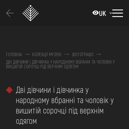
Перейти
до
UK
основного
вмісту
ПРО МУЗЕЙ
КОЛЕКЦІЇ
ГОЛОВНА
КОЛЕКЦІЇ МУЗЕЮ
ФОТОГРАФІЇ
ДВІ ДІВЧИНИ І ДІВЧИНКА У НАРОДНОМУ ВБРАННІ ТА ЧОЛОВІК У
ВИСТАВКИ ТА ПОДІЇ
ВИШИТІЙ СОРОЧЦІ ПІД ВЕРХНІМ ОДЯГОМ
МЕДІА
Дві дівчини і дівчинка у
ВІДВІДАТИ
народному вбранні та чоловік у
НАВЧИТИСЯ
вишитій сорочці під верхнім
ПОСЛУГИ
одягом