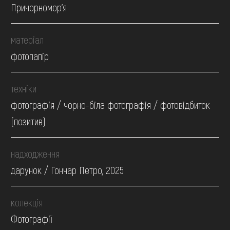
Причорномор'я
матеріал
фотопапір
техніки
фотографія / чорно-біла фотографія / фотовідбиток
(позитив)
надходження
дарунок / Гончар Петро, 2025
колекція
Фотографії