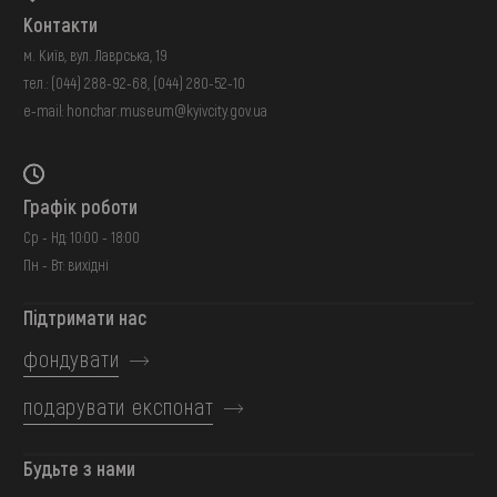
Контакти
м. Київ, вул. Лаврська, 19
тел.:
(044) 288-92-68
,
(044) 280-52-10
e-mail:
honchar.museum@kyivcity.gov.ua
Графік роботи
Ср - Нд: 10:00 - 18:00
Пн - Вт: вихідні
Підтримати нас
фондувати
подарувати експонат
Будьте з нами