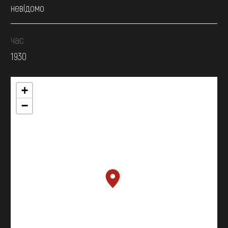
невідомо
час
1930
+
−