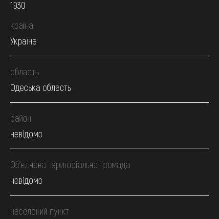
1930
країна
Україна
область
Одеська область
район
невідомо
Об’єднана територіальна громада
невідомо
населений пункт