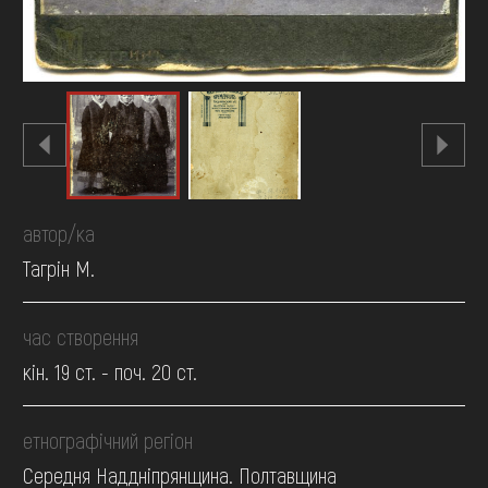
автор/ка
Тагрін М.
час створення
кін. 19 ст. - поч. 20 ст.
етнографічний регіон
Середня Наддніпрянщина. Полтавщина