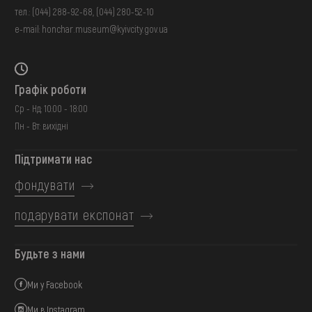
тел.:
(044) 288-92-68
,
(044) 280-52-10
e-mail:
honchar.museum@kyivcity.gov.ua
Графік роботи
Ср - Нд: 10:00 - 18:00
Пн - Вт: вихідні
Підтримати нас
фондувати
подарувати експонат
Будьте з нами
Ми у Facebook
Ми в Instagram