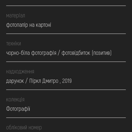
матеріал
фотопапір на картоні
техніки
чорно-біла фотографія / фотовідбиток (позитив)
надходження
дарунок / Піркл Дмитро , 2019
колекція
Фотографії
обліковий номер