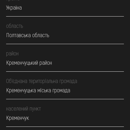
Україна
область
Полтавська область
район
Кременчуцький район
Об’єднана територіальна громада
Кременчуцька міська громада
населений пункт
Кременчук