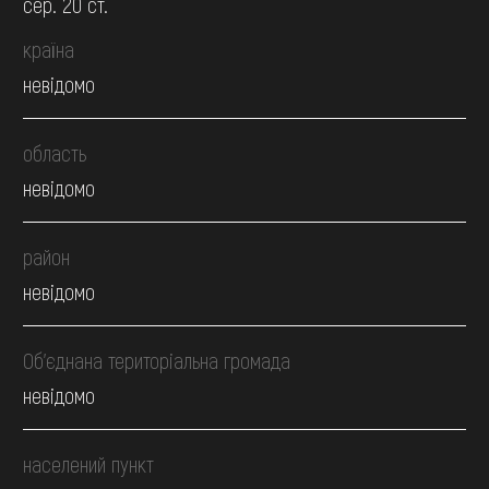
сер. 20 ст.
країна
невідомо
область
невідомо
район
невідомо
Об’єднана територіальна громада
невідомо
населений пункт