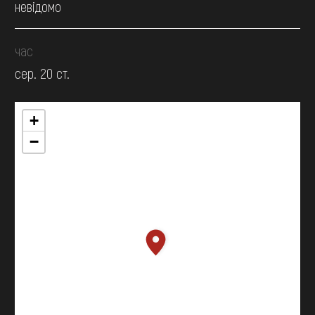
невідомо
час
сер. 20 ст.
+
−