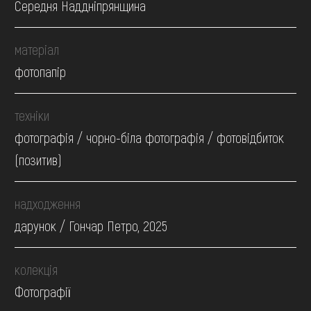
Середня Наддніпрянщина
матеріал
фотопапір
техніки
фотографія / чорно-біла фотографія / фотовідбиток
(позитив)
надходження
дарунок / Гончар Петро, 2025
колекція
Фотографії