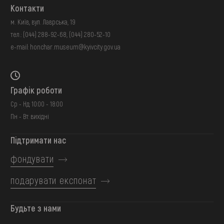
Контакти
м. Київ, вул. Лаврська, 19
тел.:
(044) 288-92-68
,
(044) 280-52-10
e-mail:
honchar.museum@kyivcity.gov.ua
Графік роботи
Ср - Нд: 10:00 - 18:00
Пн - Вт: вихідні
Підтримати нас
фондувати
подарувати експонат
Будьте з нами