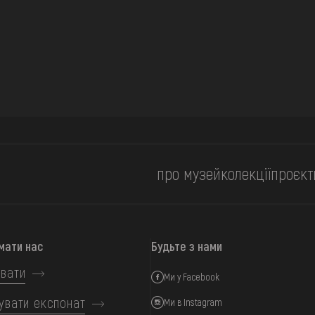
про музей
колекції
проєкт
мати нас
Будьте з нами
вати
Ми у Facebook
увати експонат
Ми в Instagram