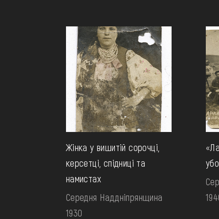
Жінка у вишитій сорочці,
«Ла
керсетці, спідниці та
убо
намистах
Сер
Середня Наддніпрянщина
194
1930