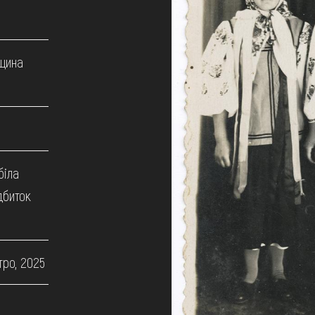
щина
біла
дбиток
тро, 2025