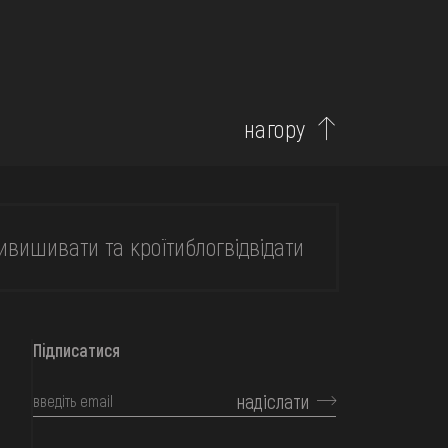
нагору
и
вишивати та кроїти
блог
відвідати
Підписатися
надіслати