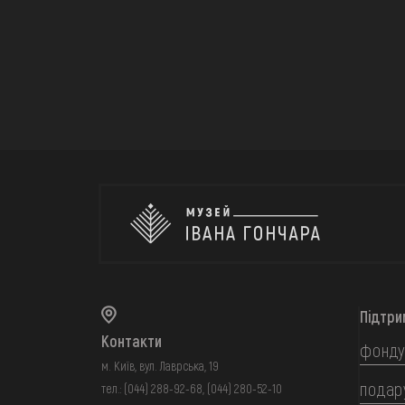
Підтри
Контакти
фонду
м. Київ, вул. Лаврська, 19
подар
тел.:
(044) 288-92-68
,
(044) 280-52-10