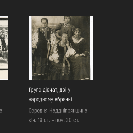
Група дівчат, дві у
народному вбранні
а
Середня Наддніпрянщина
кін. 19 ст. - поч. 20 ст.