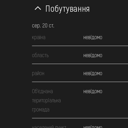
Побутування
сер. 20 ст.
країна
невідомо
область
невідомо
район
невідомо
Об’єднана
невідомо
територіальна
громада
населений пункт
невідомо