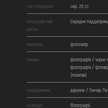
МЕДІА
час створення
сер. 20 ст.
ВІДВІДАТИ
етнографічний
Середня Наддніпрян
регіон
НАВЧИТИСЯ
матеріал
фотопапір
ПОСЛУГИ
техніки
фотографія / чорно-
фотографія / фотові
(позитив)
надходження
дарунок / Гончар Пе
колекція
Фотографії