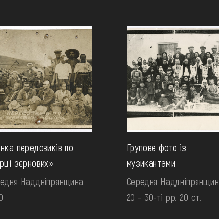
нка передовиків по
Групове фото із
рці зернових»
музикантами
едня Наддніпрянщина
Середня Наддніпрянщин
0
20 - 30-ті рр. 20 ст.