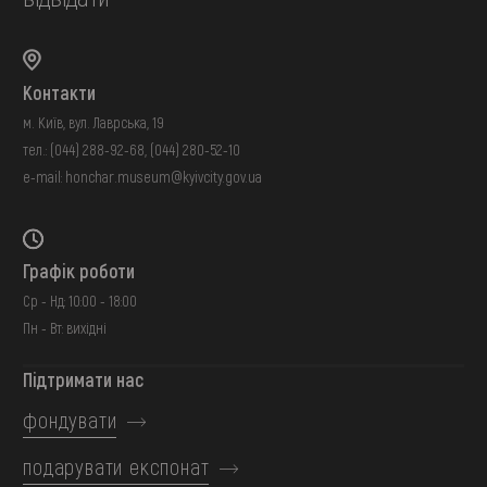
Контакти
м. Київ, вул. Лаврська, 19
тел.:
(044) 288-92-68
,
(044) 280-52-10
e-mail:
honchar.museum@kyivcity.gov.ua
Графік роботи
Ср - Нд: 10:00 - 18:00
Пн - Вт: вихідні
Підтримати нас
фондувати
подарувати експонат