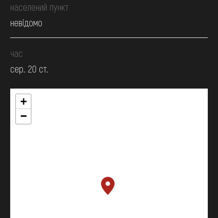
населений пункт
невідомо
час
сер. 20 ст.
+
−