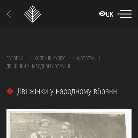
Перейти
до
UK
основного
вмісту
ПРО МУЗЕЙ
КОЛЕКЦІЇ
ГОЛОВНА
КОЛЕКЦІЇ МУЗЕЮ
ФОТОГРАФІЇ
ДВІ ЖІНКИ У НАРОДНОМУ ВБРАННІ
ВИСТАВКИ ТА ПОДІЇ
МЕДІА
Дві жінки у народному вбранні
ВІДВІДАТИ
НАВЧИТИСЯ
ПОСЛУГИ