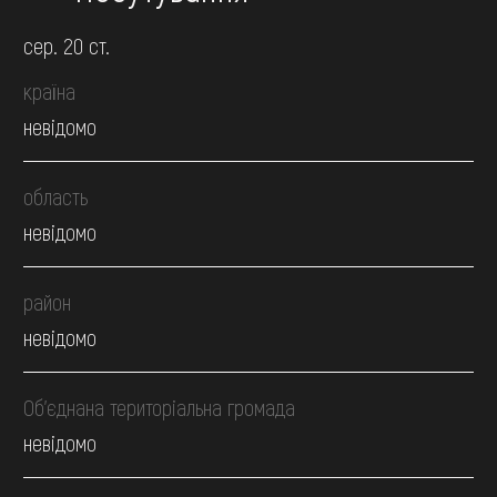
сер. 20 ст.
країна
невідомо
область
невідомо
район
невідомо
Об’єднана територіальна громада
невідомо