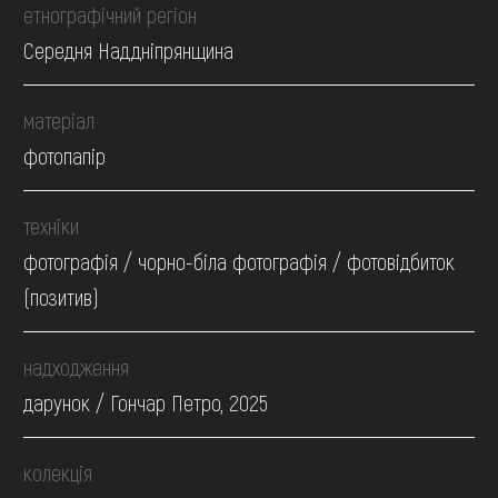
етнографічний регіон
Середня Наддніпрянщина
матеріал
фотопапір
техніки
фотографія / чорно-біла фотографія / фотовідбиток
(позитив)
надходження
дарунок / Гончар Петро, 2025
колекція