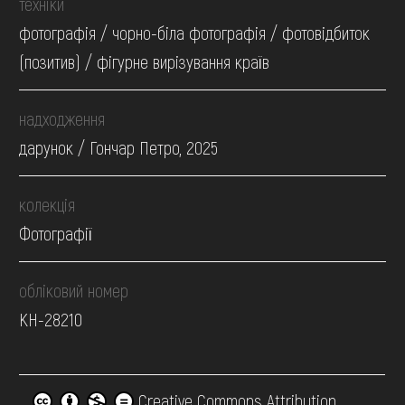
техніки
фотографія / чорно-біла фотографія / фотовідбиток
(позитив) / фігурне вирізування країв
надходження
дарунок / Гончар Петро, 2025
колекція
Фотографії
обліковий номер
КН-28210
Creative Commons Attribution