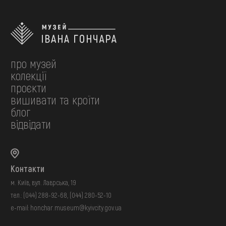
про музей
колекції
проєкти
вишивати та кроїти
блог
відвідати
Контакти
м. Київ, вул. Лаврська, 19
тел.:
(044) 288-92-68
,
(044) 280-52-10
e-mail:
honchar.museum@kyivcity.gov.ua