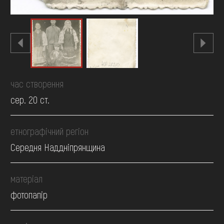
час створення
сер. 20 ст.
етнографічний регіон
Середня Наддніпрянщина
матеріал
фотопапір