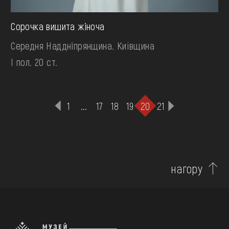
Сорочка вишита жіноча
Середня Наддніпрянщина. Київщина
І пол. 20 ст.
1
...
17
18
19
20
21
нагору