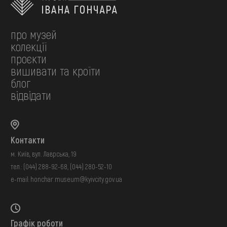
про музей
колекції
проєкти
вишивати та кроїти
блог
відвідати
Контакти
м. Київ, вул. Лаврська, 19
тел.:
(044) 288-92-68
,
(044) 280-52-10
e-mail:
honchar.museum@kyivcity.gov.ua
Графік роботи