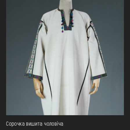
Сорочка вишита чоловiча