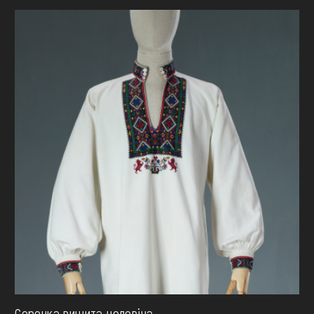
Сорочка вишита чоловiча