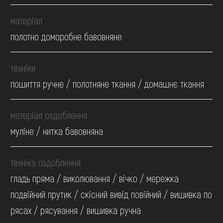
матеріал
полотно доморобне бавовняне
техніки
пошиття ручне / полотняне ткання / домашнє ткання
матеріал оздоблення
муліне / нитка бавовняна
техніка оздоблення
гладь пряма / виколювання / вічко / мережка
подвійний прутик / скісний вивід повійний / вишивка по
рясах / рясування / вишивка ручна