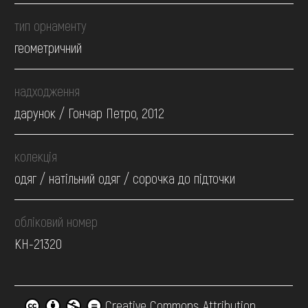
тип орнаменту
геометричний
надходження
дарунок / Гончар Петро, 2012
колекція
одяг / натільний одяг / сорочка до підточки
обліковий номер
КН-21320
Creative Commons Attribution