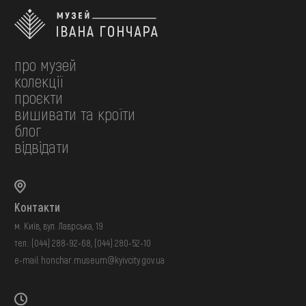
про музей
колекції
проєкти
вишивати та кроїти
блог
відвідати
Контакти
м. Київ, вул. Лаврська, 19
тел.:
(044) 288-92-68
,
(044) 280-52-10
e-mail:
honchar.museum@kyivcity.gov.ua