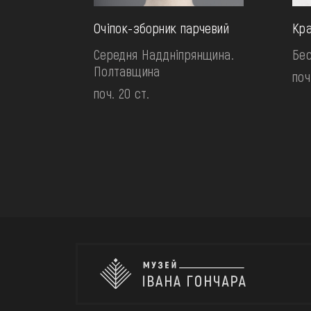
Очіпок-зборник парчевий
Кра
Середня Наддніпрянщина.
Бес
Полтавщина
поч
поч. 20 ст.