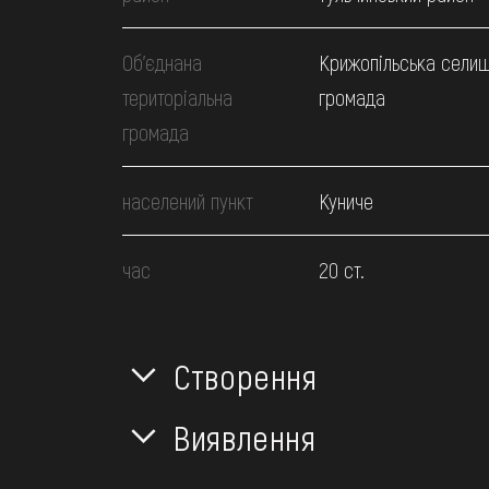
Об’єднана
Крижопільська сели
територіальна
громада
громада
населений пункт
Куниче
час
20 ст.
Створення
Виявлення