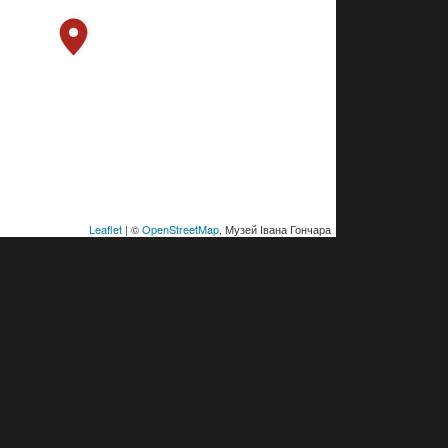
Leaflet
| ©
OpenStreetMap
, Музей Івана Гончара