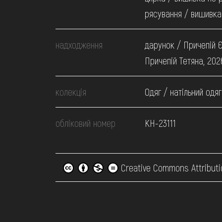
рясування / вишивка
надходження
дарунок / Причепій Є
Причепій Тетяна, 202
колекція
Одяг / натільний одяг
обліковий номер
КН-23111
Creative Commons Attributi