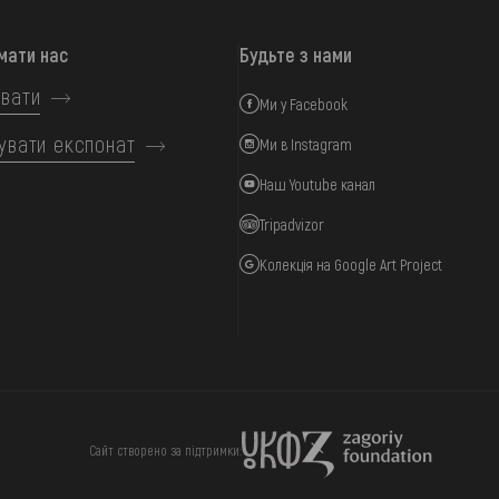
мати нас
Будьте з нами
вати
Ми у Facebook
увати експонат
Ми в Instagram
Наш Youtube канал
Tripadvizor
Колекція на Google Art Project
ИЦЯ
ПІДТРИМАТИ
Сайт створено за підтримки: