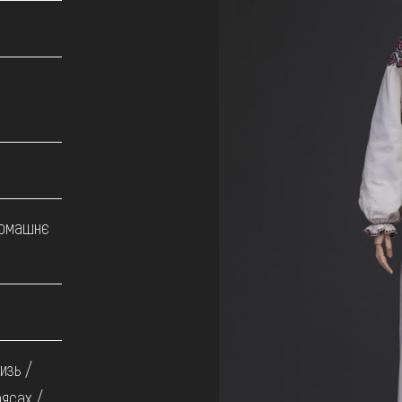
домашнє
изь /
рясах /