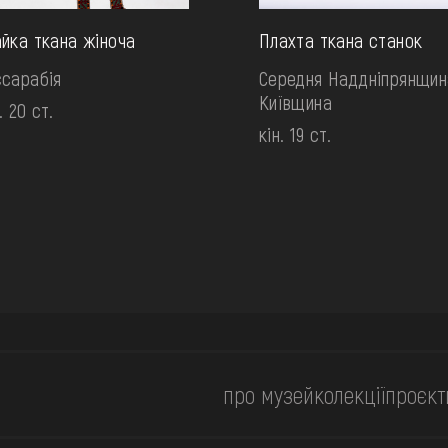
йка ткана жіноча
Плахта ткана станок
сарабія
Середня Наддніпрянщин
Київщина
. 20 ст.
кін. 19 ст.
про музей
колекції
проєкт