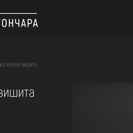
КА ЖІНОЧА ВИШИТА
 вишивка, скриня, ...
 вишита
ІЇ