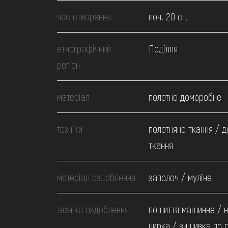
МЕДІА
час створення
поч. 20 ст.
ВІДВІДАТИ
етнографічний
Поділля
регіон
НАВЧИТИСЯ
матеріал
полотно доморобне
ПОСЛУГИ
техніки
полотняне ткання / 
ткання
матеріал оздоблення
заполоч / муліне
техніка оздоблення
пошиття машинне / н
цирка / вишивка по 