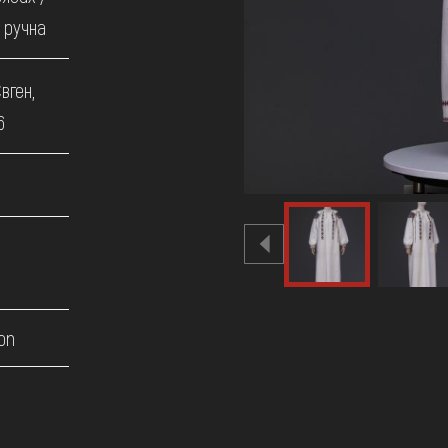
 ручна
вген,
6
on