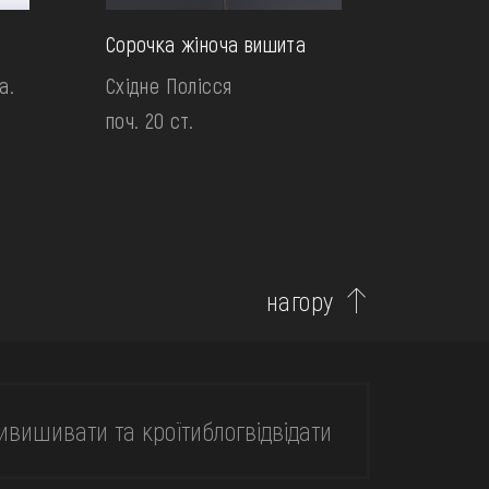
Сорочка жіноча вишита
а.
Східне Полісся
поч. 20 ст.
нагору
и
вишивати та кроїти
блог
відвідати