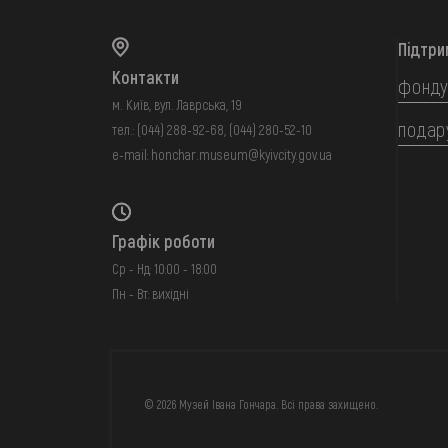
Підтри
Контакти
фонду
м. Київ, вул. Лаврська, 19
подар
тел.:
(044) 288-92-68
,
(044) 280-52-10
e-mail:
honchar.museum@kyivcity.gov.ua
Графік роботи
Ср - Нд: 10:00 - 18:00
Пн - Вт: вихідні
FAQ
ОНЛАЙН-КРАМН
© 2026 Музей Івана Гончара. Всі права захищено.