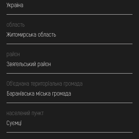
Україна
область
Житомирська область
район
Звягельський район
Об’єднана територіальна громада
Баранівська міська громада
населений пункт
Суємці