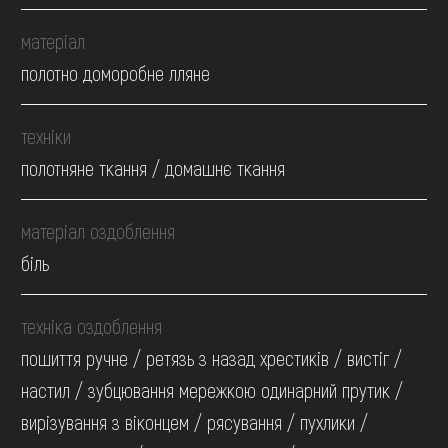
матеріал
полотно доморобне лляне
техніки
полотняне ткання / домашнє ткання
матеріал оздоблення
біль
техніка оздоблення
пошиття ручне / ретязь з назад хрестиків / вистіг /
настил / зубцювання мережкою одинарний прутик /
вирізування з віконцем / рясування / пухлики /