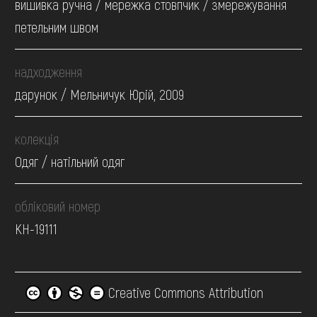
вишивка ручна / мережка стовпчик / змережування
петельним швом
надходження
дарунок / Мельничук Юрій, 2009
колекція
Одяг / натільний одяг
обліковий номер
КН-19111
Creative Commons Attribution