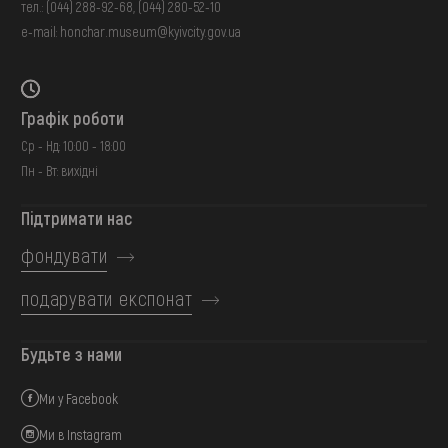
тел.:
(044) 288-92-68
,
(044) 280-52-10
e-mail:
honchar.museum@kyivcity.gov.ua
Графік роботи
Ср - Нд: 10:00 - 18:00
Пн - Вт: вихідні
Підтримати нас
фондувати
подарувати експонат
Будьте з нами
Ми у Facebook
Ми в Instagram