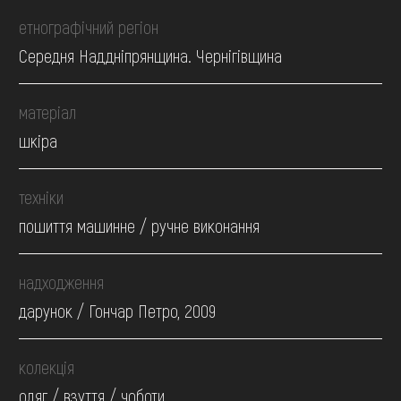
етнографічний регіон
Середня Наддніпрянщина. Чернігівщина
матеріал
шкіра
техніки
пошиття машинне / ручне виконання
надходження
дарунок / Гончар Петро, 2009
колекція
одяг / взуття / чоботи