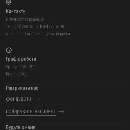
Контакти
м. Київ, вул. Лаврська, 19
тел.:
(044) 288-92-68
,
(044) 280-52-10
e-mail:
honchar.museum@kyivcity.gov.ua
Графік роботи
Ср - Нд: 10:00 - 18:00
Пн - Вт: вихідні
Підтримати нас
фондувати
подарувати експонат
Будьте з нами