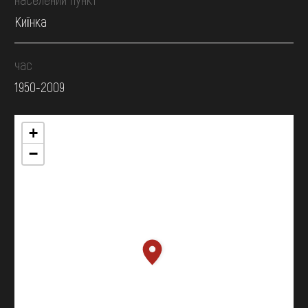
Киїнка
час
1950-2009
+
−