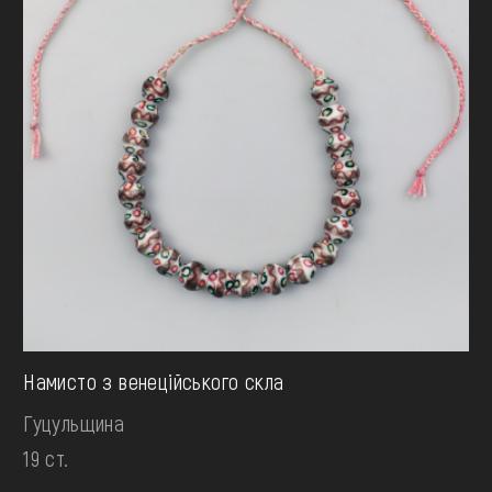
Намисто з венеційського скла
Гуцульщина
19 ст.