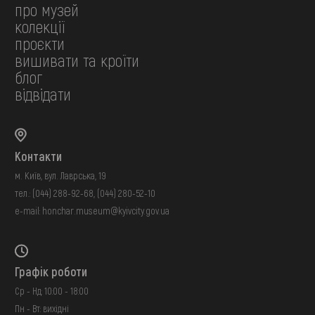
про музей
колекції
проєкти
вишивати та кроїти
блог
відвідати
Контакти
м. Київ, вул. Лаврська, 19
тел.:
(044) 288-92-68
,
(044) 280-52-10
e-mail:
honchar.museum@kyivcity.gov.ua
Графік роботи
Ср - Нд: 10:00 - 18:00
Пн - Вт: вихідні