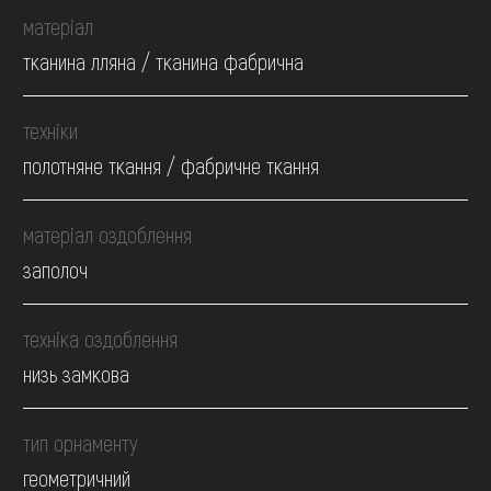
матеріал
тканина лляна / тканина фабрична
техніки
полотняне ткання / фабричне ткання
матеріал оздоблення
заполоч
техніка оздоблення
низь замкова
тип орнаменту
геометричний