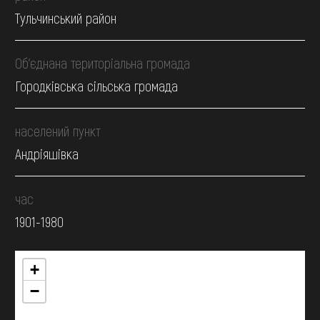
Тульчинський район
Об’єднана територіальна громада
Городківська сільська громада
населений пункт
Андріяшівка
час
1901-1980
+
−