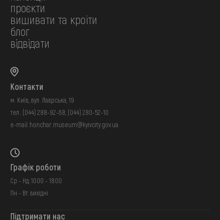
проєкти
вишивати та кроїти
блог
відвідати
Контакти
м. Київ, вул. Лаврська, 19
тел.:
(044) 288-92-68
,
(044) 280-52-10
e-mail:
honchar.museum@kyivcity.gov.ua
Графік роботи
Ср - Нд: 10:00 - 18:00
Пн - Вт: вихідні
Підтримати нас