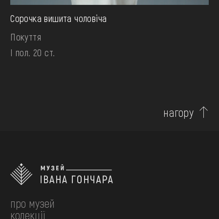
Сорочка вишита чоловiча
Покуття
І пол. 20 ст.
нагору
про музей
колекції