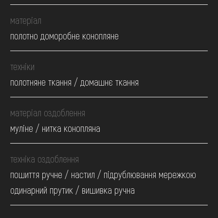
матеріал
полотно доморобне конопляне
техніки
полотняне ткання / домашнє ткання
матеріал оздоблення
муліне / нитка конопляна
техніка оздоблення
пошиття ручне / настил / підрублювання мережкою
одинарний прутик / вишивка ручна