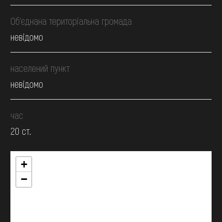
Об’єднана територіальна громада
невідомо
населений пункт
невідомо
час
20 ст.
+
−