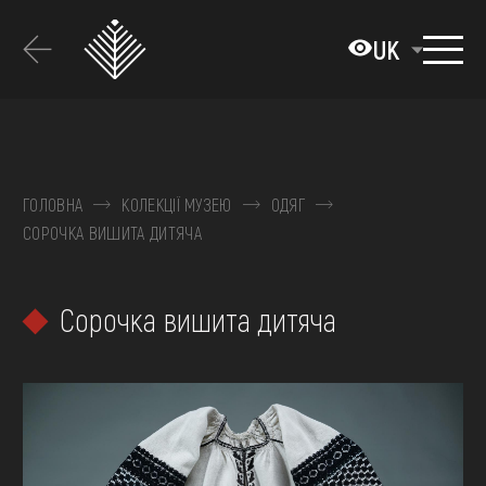
Перейти
до
UK
основного
вмісту
ПРО МУЗЕЙ
КОЛЕКЦІЇ
ГОЛОВНА
КОЛЕКЦІЇ МУЗЕЮ
ОДЯГ
СОРОЧКА ВИШИТА ДИТЯЧА
ВИСТАВКИ ТА ПОДІЇ
МЕДІА
Сорочка вишита дитяча
ВІДВІДАТИ
НАВЧИТИСЯ
ПОСЛУГИ