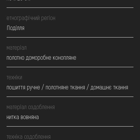
етнографічний регіон
Поділля
матеріал
полотно доморобне конопляне
техніки
пошиття ручне / полотняне ткання / домашнє ткання
матеріал оздоблення
нитка вовняна
техніка оздоблення