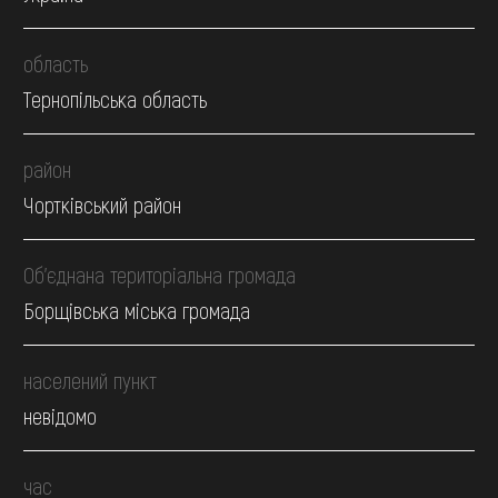
область
Тернопільська область
район
Чортківський район
Об’єднана територіальна громада
Борщівська міська громада
населений пункт
невідомо
час