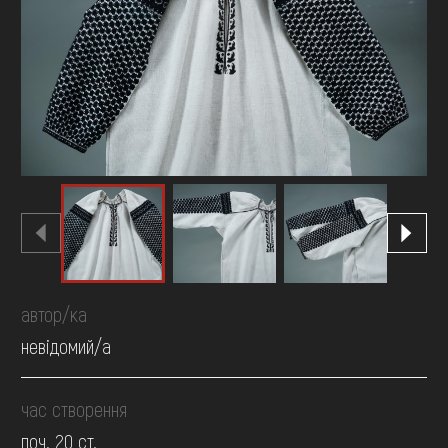
FAQ
ОНЛАЙН-КРАМНИЦЯ
ПІДТРИМАТИ
автор/ка
невідомий/а
час створення
поч. 20 ст.