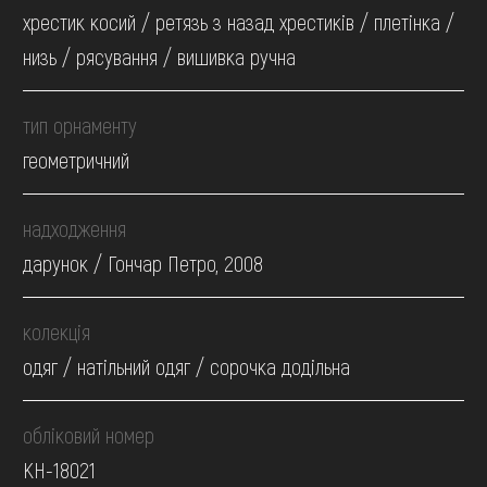
хрестик косий / ретязь з назад хрестиків / плетінка /
низь / рясування / вишивка ручна
тип орнаменту
геометричний
надходження
дарунок / Гончар Петро, 2008
колекція
одяг / натільний одяг / сорочка додільна
обліковий номер
КН-18021