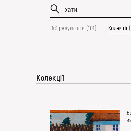
МЕДІА
ВІДВІДАТИ
Всі результати (101)
Колекції 
НАВЧИТИСЯ
ПОСЛУГИ
Колекції
Б
в