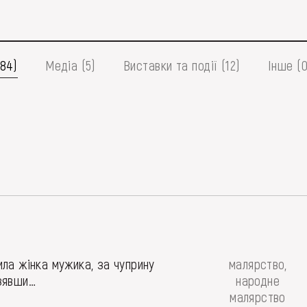
(84)
Медіа (5)
Виставки та події (12)
Інше (0
ила жінка мужика, за чуприну
малярство,
зявши…
народне
малярство