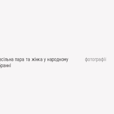
есільна пара та жінка у народному
фотографії
бранні