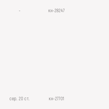
-
кн-28247
сер. 20 ст.
кн-27701