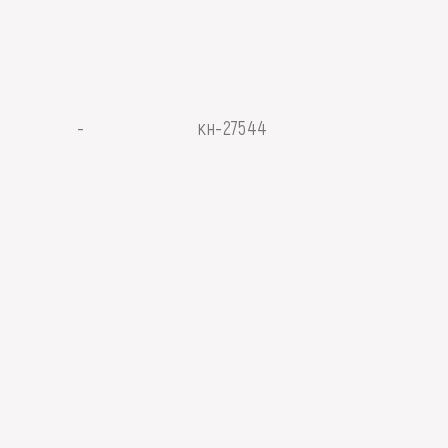
-
кн-27544