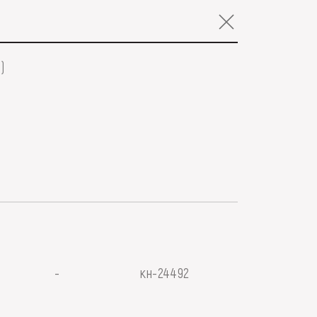
)
-
кн-24492